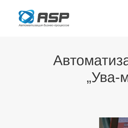
Автоматиз
„Ува-