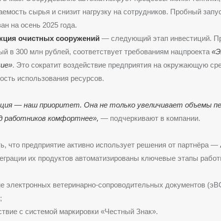
емость сырья и снизит нагрузку на сотрудников. Пробный запу
ан на осень 2025 года.
кция очистных сооружений
— следующий этап инвестиций. Пр
й в 300 млн рублей, соответствует требованиям нацпроекта
«Э
чие»
. Это сократит воздействие предприятия на окружающую ср
сть использования ресурсов.
ия — наш приоритет. Она не только увеличивает объемы пе
д работников комфортнее»,
— подчеркивают в компании.
ь, что предприятие активно использует решения от партнёра —
еграции их продуктов автоматизированы ключевые этапы работ
е электронных ветеринарно-сопроводительных документов (эВ
;
твие с системой маркировки «Честный Знак».