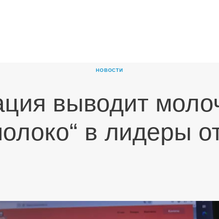
ГЛАВНАЯ
О
КОМПАНИИ
НОВОСТИ
ПРОДУКТЫ
ация выводит молоч
НОВОСТИ
КАРЬЕРА
молоко“ в лидеры о
ПАРТНЕРЫ
КОНТАКТЫ