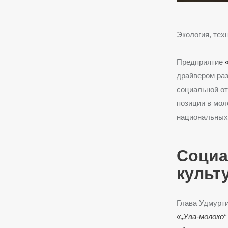
Экология, тех
Предприятие
драйвером раз
социальной от
позиции в мол
национальных
Социа
культ
Глава Удмурти
«„Ува-молоко