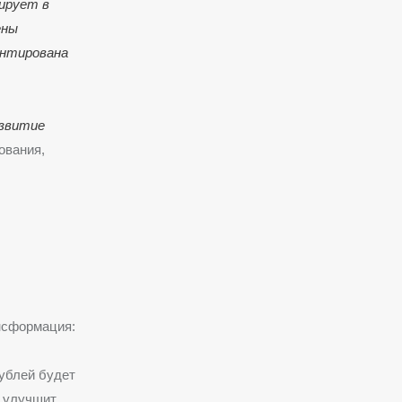
ирует в
ены
онтирована
азвитие
ования,
нсформация:
ублей будет
, улучшит