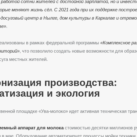
 работой сотни жителей с достойной зарплатой, но и инвест
орые меняют жизнь сёл. С 2021 года при их поддержке постро
досуговый центр в Нылге, дом культуры в Каркалае и отрем
ве»
.
реализованы в рамках федеральной программы
«Комплексное р
риторий»
, что позволило создать новые возможности для образ
суга местных жителей.
низация производства:
атизация и экология
венной площадке «Ува-молоко» идет активная техническая тра
емный аппарат для молока
стоимостью десятки миллионов р
 в мае. Оборудование автоматизирует процессы мойки техники