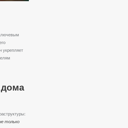
 ключевым
его
н укрепляет
целям
 дома
раструктуры:
не только