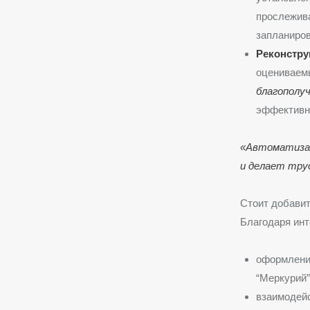
прослежива
запланиров
Реконстру
оцениваемы
благополу
эффективно
«Автоматизац
и делает тру
Стоит добавит
Благодаря инт
оформлени
“Меркурий”
взаимодейс