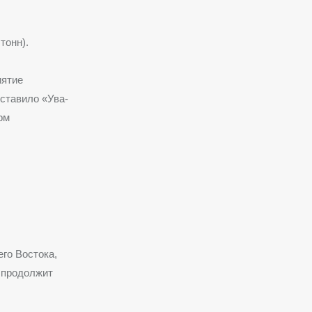
тонн).
иятие
ставило «Ува-
рм
го Востока,
 продолжит