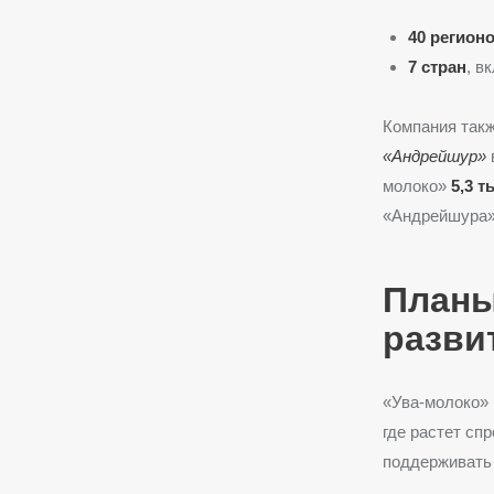
40 регион
7 стран
, в
Компания такж
«Андрейшур»
молоко»
5,3 т
«Андрейшура»
Планы
разви
«Ува-молоко» 
где растет сп
поддерживать