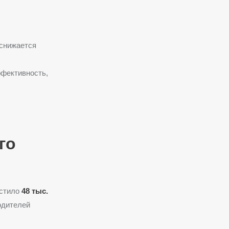
 снижается
ффективность,
го
устило
48 тыс.
одителей