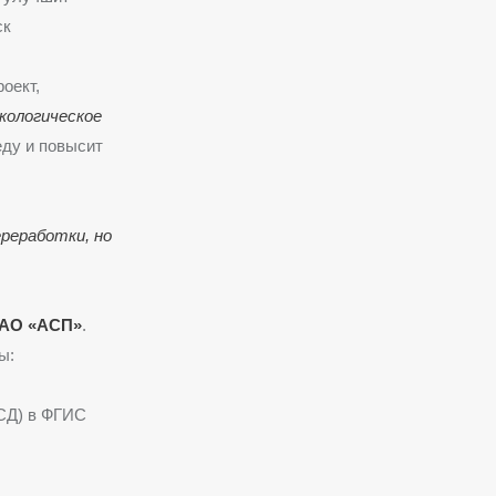
ск
оект,
кологическое
еду и повысит
реработки, но
АО «АСП»
.
ы:
СД) в ФГИС