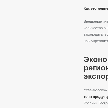
Как это меня
Внедрение инт
количество о
законодательс
но и укрепляе
Эконо
регио
экспо
«Ува-молоко»
тонн продук
России). Геог