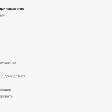
принимателю
ным
раммах по
е дожидаться
дающие
ировать