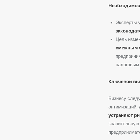
Необходимост
Эксперты 
законодат
Цель изме
смежным 
предприним
налоговым с
Ключевой вы
Бизнесу след
оптимизаций.
устраняют ри
значительную
предпринимат