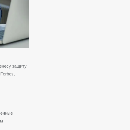
изнесу защиту
Forbes,
ленные
ом