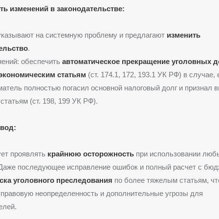
ь изменений в законодательстве:
указывают на системную проблему и предлагают
изменить
ельство
.
нений: обеспечить
автоматическое прекращение уголовных д
экономическим статьям
(ст. 174.1, 172, 193.1 УК РФ) в случае,
атель полностью погасил основной налоговый долг и признал в
татьям (ст. 198, 199 УК РФ).
вод:
ует проявлять
крайнюю осторожность
при использовании люб
 Даже последующее исправление ошибок и полный расчет с бю
ска уголовного преследования
по более тяжелым статьям, чт
 правовую неопределенность и дополнительные угрозы для
елей.