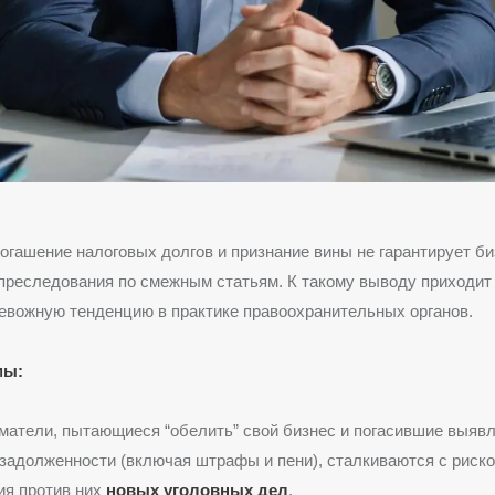
огашение налоговых долгов и признание вины не гарантирует б
 преследования по смежным статьям. К такому выводу приходит 
евожную тенденцию в практике правоохранительных органов.
мы:
атели, пытающиеся “обелить” свой бизнес и погасившие выяв
задолженности (включая штрафы и пени), сталкиваются с риск
ия против них
новых уголовных дел
.