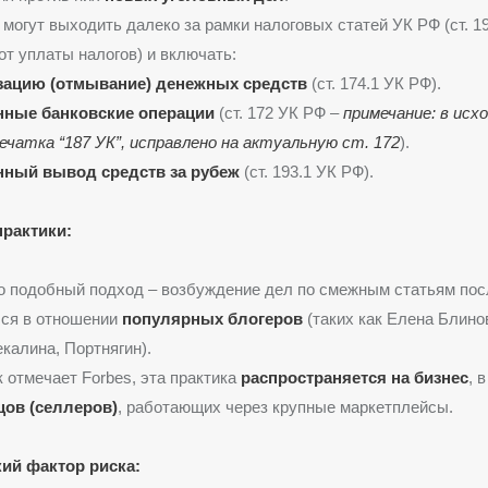
могут выходить далеко за рамки налоговых статей УК РФ (ст. 19
от уплаты налогов) и включать:
зацию (отмывание) денежных средств
(ст. 174.1 УК РФ).
нные банковские операции
(ст. 172 УК РФ –
примечание: в ис
ечатка “187 УК”, исправлено на актуальную ст. 172
).
нный вывод средств за рубеж
(ст. 193.1 УК РФ).
рактики:
 подобный подход – возбуждение дел по смежным статьям пос
лся в отношении
популярных блогеров
(таких как Елена Блино
калина, Портнягин).
к отмечает Forbes, эта практика
распространяется на бизнес
, 
ов (селлеров)
, работающих через крупные маркетплейсы.
ий фактор риска: