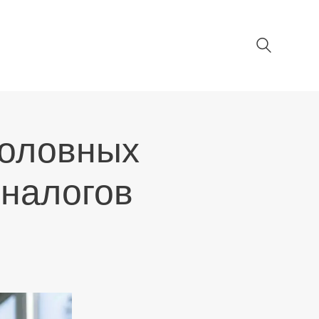
головных
 налогов