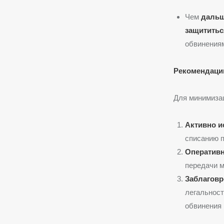
Чем
дальш
защититьс
обвинениям
Рекомендации
Для минимизац
Активно и
списанию п
Оперативн
передачи м
Заблаговр
легальност
обвинения 