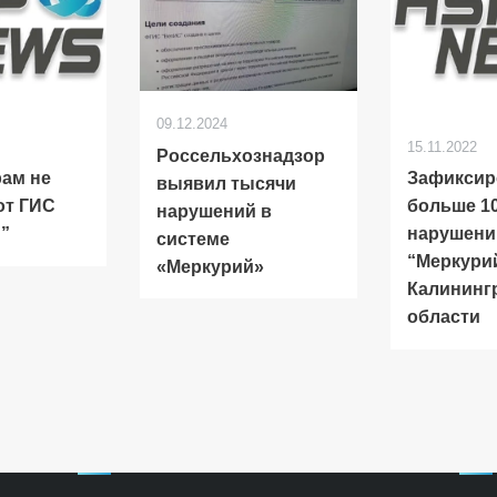
09.12.2024
15.11.2022
Россельхознадзор
ам не
Зафиксир
выявил тысячи
от ГИС
больше 1
нарушений в
”
нарушени
системе
“Меркури
«Меркурий»
Калининг
области