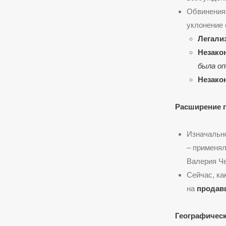
Обвинения 
уклонение 
Легали
Незако
была оп
Незако
Расширение п
Изначально
– применя
Валерия Че
Сейчас, ка
на
продавц
Географическ