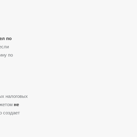
ел по
 если
ину по
ых налоговых
джетом
не
о создает