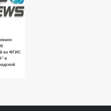
овано
00
й во ФГИС
й” в
радской