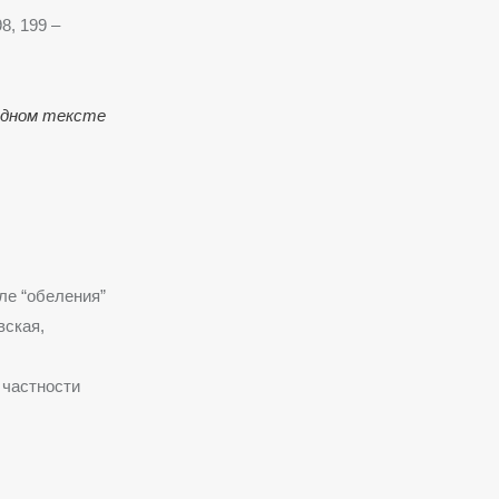
8, 199 –
ходном тексте
ле “обеления”
вская,
в частности