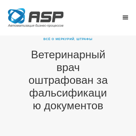
ВСЁ О МЕРКУРИЙ
,
ШТРАФЫ
Ветеринарный
ГЛАВНАЯ
врач
О КОМПАНИИ
ПРОДУКТЫ
оштрафован за
НОВОСТИ
фальсификаци
КАРЬЕРА
ПАРТНЕРЫ
ю документов
КОНТАКТЫ