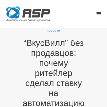
НОВОСТИ
“ВкусВилл” без
ГЛАВНАЯ
продавцов:
О КОМПАНИИ
ПРОДУКТЫ
почему
НОВОСТИ
ритейлер
КАРЬЕРА
ПАРТНЕРЫ
сделал ставку
КОНТАКТЫ
на
автоматизацию