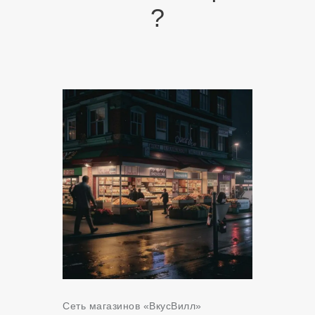
?
Сеть магазинов «ВкусВилл»