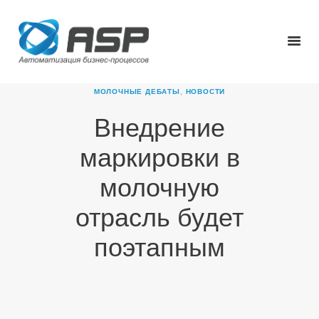
МОЛОЧНЫЕ ДЕБАТЫ
,
НОВОСТИ
Внедрение
ГЛАВНАЯ
маркировки в
О КОМПАНИИ
ПРОДУКТЫ
молочную
НОВОСТИ
отрасль будет
КАРЬЕРА
ПАРТНЕРЫ
поэтапным
КОНТАКТЫ