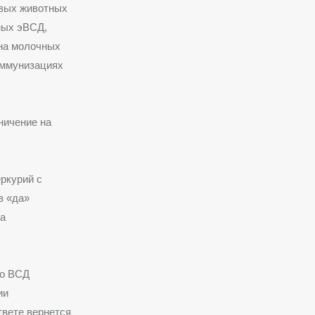
ивых животных
тных эВСД,
 на молочных
иммунизациях
ничение на
ркурий с
в «да»
та
го ВСД
ии
вете вернется