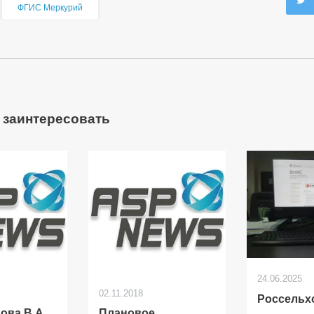
ФГИС Меркурий
 заинтересовать
24.06.2025
02.11.2018
Россельх
ова В.А
Плановое