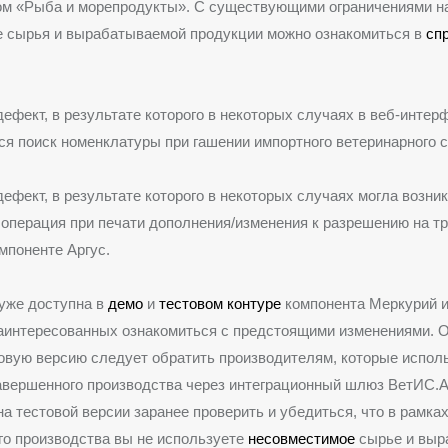
пом «Рыба и морепродукты». С существующими ограничениями н
е сырья и вырабатываемой продукции можно ознакомиться в
сп
дефект, в результате которого в некоторых случаях в веб-интер
я поиск номенклатуры при гашении импортного ветеринарного 
дефект, в результате которого в некоторых случаях могла возни
операция при печати дополнения/изменения к разрешению на т
мпоненте Аргус.
уже доступна в
демо
и
тестовом контуре
компонента Меркурий и
заинтересованных ознакомиться с предстоящими изменениями. 
овую версию следует обратить производителям, которые испол
авершенного производства через интеграционный шлюз ВетИС.A
а тестовой версии заранее проверить и убедиться, что в рамках
о производства вы не используете
несовместимое
сырье и выр