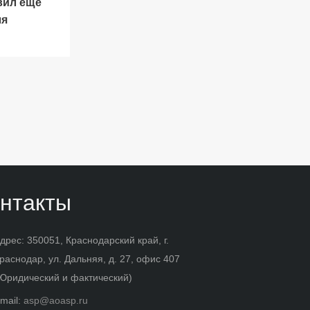
вил еще
ля
нтакты
дрес: 350051, Краснодарский край, г.
раснодар, ул. Дальняя, д. 27, офис 407
Юридический и фактический)
mail:
asp@aoasp.ru