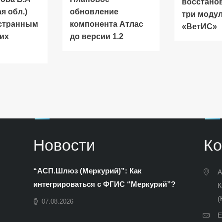
восстано
я обл.)
обновление
три моду
 странным
компонента Атлас
«ВетИС»
их
до версии 1.2
Новости
Ко
“АСП.Шлюз (Меркурий)”: Как
А
интегрироваться с ФГИС “Меркурий”?
К
(
07.08.2026
E