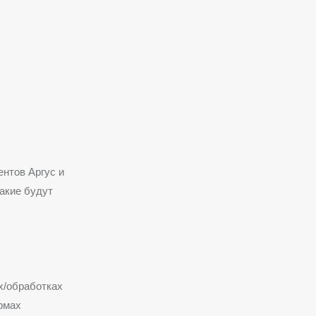
нтов Аргус и
Какие будут
х/обработках
рмах