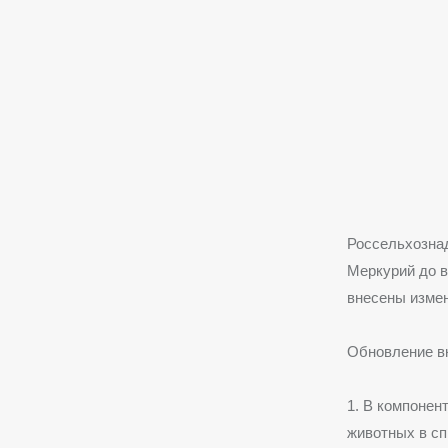
Россельхозна
Меркурий до ве
внесены измен
Обновление в
1. В компонен
животных в сп