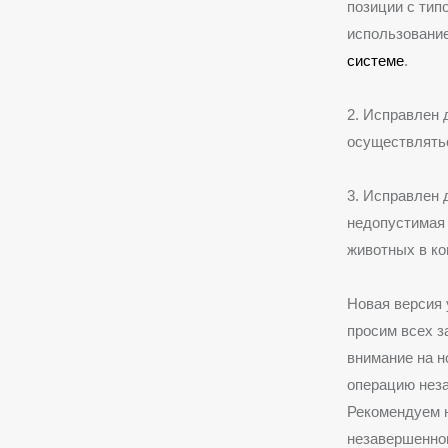
позиции с ти
использовани
системе
.
2. Исправлен 
осуществлятьс
3. Исправлен 
недопустимая 
животных в ко
Новая версия 
просим всех 
внимание на н
операцию нез
Рекомендуем н
незавершенног