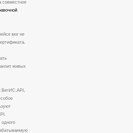
а совместное
равочной
фейсе мог не
сертификата.
кать
ранзит живых
 ВетИС.API,
Особое
ьзуют
PI.
 одного
абатываемую