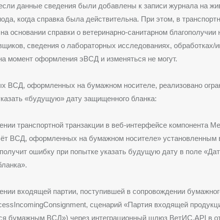
 если данные сведения были добавлены к записи журнала на ж
иода, когда справка была действительна. При этом, в транспор
а основании справки о ветеринарно-санитарном благополучии
вщиков, сведения о лабораторных исследованиях, обработках/
а момент оформления эВСД и изменяться не могут.
ых ВСД, оформленных на бумажном носителе, реализовано огра
указать «будущую» дату защищенного бланка:
ении транспортной транзакции в веб-интерфейсе компонента Ме
чёт ВСД, оформленных на бумажном носителе» установленным 
получит ошибку при попытке указать будущую дату в поле «Да
бланка».
лении входящей партии, поступившей в сопровождении бумажно
cessIncomingConsignment, сценарий «Партия входящей продукц
ся бумажным ВСД») через интеграционный шлюз ВетИС.API в от