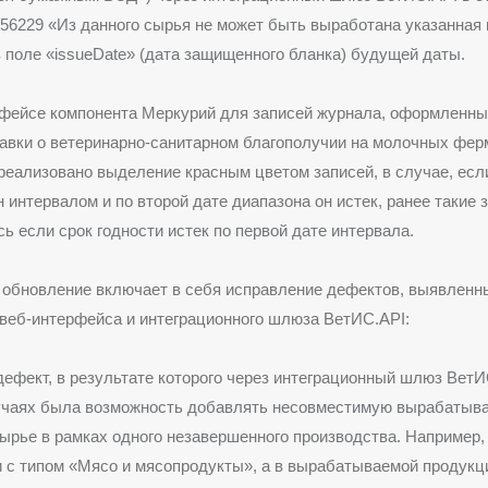
6229 «Из данного сырья не может быть выработана указанная
в поле «issueDate» (дата защищенного бланка) будущей даты.
рфейсе компонента Меркурий для записей журнала, оформленны
авки о ветеринарно-санитарном благополучии на молочных фер
реализовано выделение красным цветом записей, в случае, есл
н интервалом и по второй дате диапазона он истек, ранее такие 
ь если срок годности истек по первой дате интервала.
 обновление включает в себя исправление дефектов, выявленн
веб-интерфейса и интеграционного шлюза ВетИС.API:
дефект, в результате которого через интеграционный шлюз ВетИ
учаях была возможность добавлять несовместимую вырабатыв
ырье в рамках одного незавершенного производства. Например, 
 с типом «Мясо и мясопродукты», а в вырабатываемой продукц