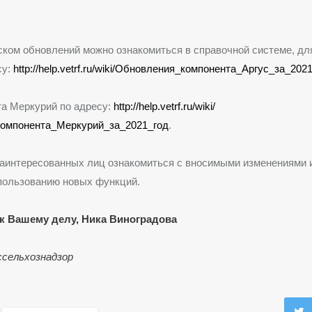
ком обновлений можно ознакомиться в справочной системе, дл
су:
http://help.vetrf.ru/wiki/Обновления_компонента_Аргус_за_202
а Меркурий по адресу:
http://help.vetrf.ru/wiki/
омпонента_Меркурий_за_2021_год
.
заинтересованных лиц ознакомиться с вносимыми изменениями 
пользованию новых функций.
к Вашему делу, Ника Виноградова
сельхознадзор