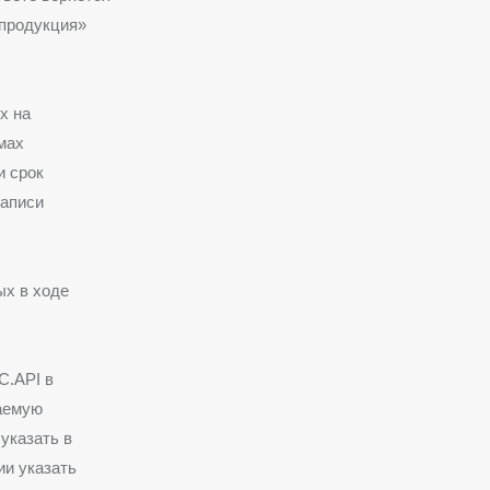
 продукция»
х на
мах
и срок
записи
ых в ходе
С.API в
аемую
указать в
ии указать