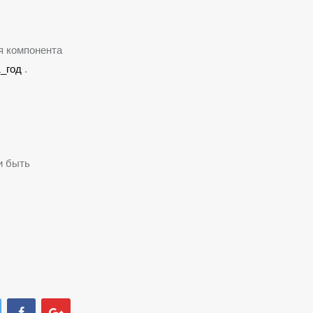
я компонента
1_год
.
и быть