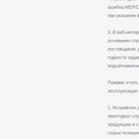
ошибка MERC5
при указании 
3. В веб-инте
основании спр
поставщиков, 
годности зада
подсвечивалис
Помимо этого,
эксплуатации 
1. Исправлен 
некоторых сл
продукцию и с
сырье позиции