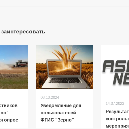
 заинтересовать
08.10.2024
14.07.2023
стников
Уведомление для
Результа
рно”
пользователей
контроль
я опрос
ФГИС “Зерно”
мероприя