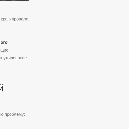
 краю провело
ного
ющие
ннулирование
й
ую проблему: