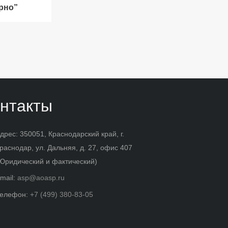
рно”
нтакты
дрес: 350051, Краснодарский край, г.
раснодар, ул. Дальняя, д. 27, офис 407
Юридический и фактический)
mail:
asp@aoasp.ru
елефон:
+7 (499) 380-83-05