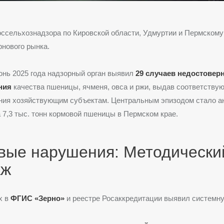
ссельхознадзора по Кировской области, Удмуртии и Пермскому
рнового рынка.
юнь 2025 года надзорный орган выявил
29 случаев недостовер
ния
качества пшеницы, ячменя, овса и ржи, выдав соответству
ния хозяйствующим субъектам. Центральным эпизодом стало а
 7,3 тыс. тонн кормовой пшеницы в Пермском крае.
вые нарушения: Методически
аж
х в
ФГИС «Зерно»
и реестре Росаккредитации выявил системн