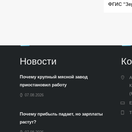
ФГИС “Зе
Новости
Ко
Почему крупный мясной завод
А
приостановил работу
К
(
07.08.2026
E
Т
Почему прибыль падает, но зарплаты
растут?