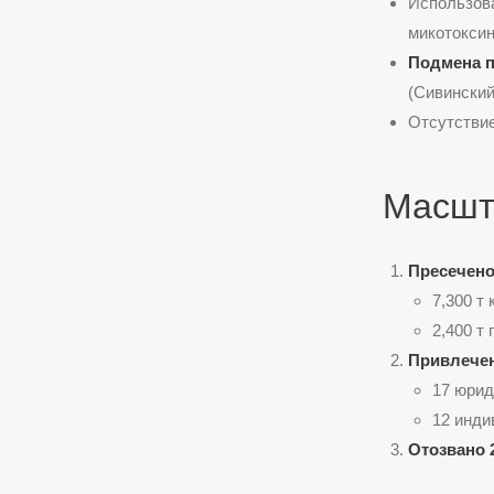
Использов
микотоксин
Подмена п
(Сивинский 
Отсутствие
Масшт
Пресечено
7,300 т
2,400 т
Привлечен
17 юрид
12 инди
Отозвано 