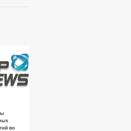
ты
ных
тий во