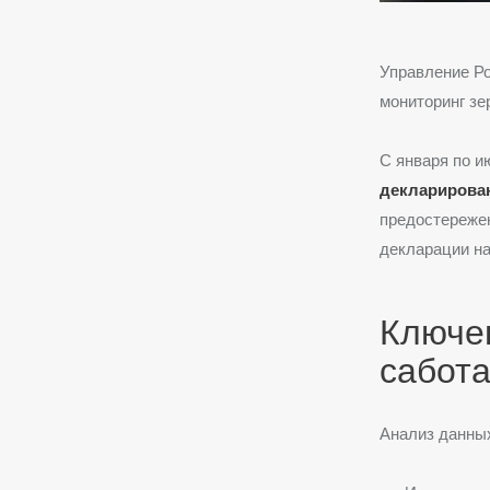
Управление Ро
мониторинг зе
С января по и
декларирова
предостереже
декларации на
Ключе
сабот
Анализ данны