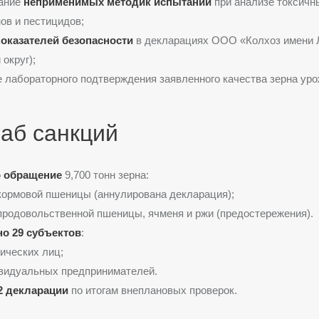
ание
неприменимых методик испытаний
при анализе токсичн
ов и пестицидов;
оказателей безопасности
в декларациях ООО «Колхоз имени 
округ);
 лабораторного подтверждения заявленного качества зерна уро
аб санкций
 обращение
9,700 тонн зерна:
 кормовой пшеницы (аннулирована декларация);
 продовольственной пшеницы, ячменя и ржи (предостережения).
о 29 субъектов
:
ических лиц;
видуальных предпринимателей.
2 декларации
по итогам внеплановых проверок.