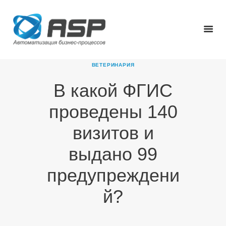
ВЕТЕРИНАРИЯ
В какой ФГИС
ГЛАВНАЯ
проведены 140
О КОМПАНИИ
ПРОДУКТЫ
визитов и
НОВОСТИ
выдано 99
КАРЬЕРА
ПАРТНЕРЫ
предупреждени
КОНТАКТЫ
й?