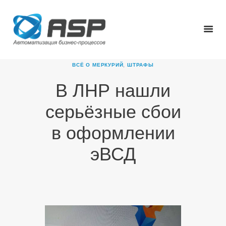
ВСЁ О МЕРКУРИЙ
,
ШТРАФЫ
В ЛНР нашли
ГЛАВНАЯ
серьёзные сбои
О КОМПАНИИ
ПРОДУКТЫ
в оформлении
НОВОСТИ
эВСД
КАРЬЕРА
ПАРТНЕРЫ
КОНТАКТЫ