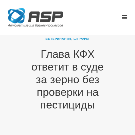
ВЕТЕРИНАРИЯ
,
ШТРАФЫ
Глава КФХ
ГЛАВНАЯ
ответит в суде
О КОМПАНИИ
ПРОДУКТЫ
за зерно без
НОВОСТИ
проверки на
КАРЬЕРА
ПАРТНЕРЫ
пестициды
КОНТАКТЫ