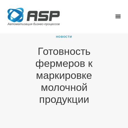
НОВОСТИ
Готовность
ГЛАВНАЯ
фермеров к
О КОМПАНИИ
ПРОДУКТЫ
маркировке
НОВОСТИ
молочной
КАРЬЕРА
ПАРТНЕРЫ
продукции
КОНТАКТЫ