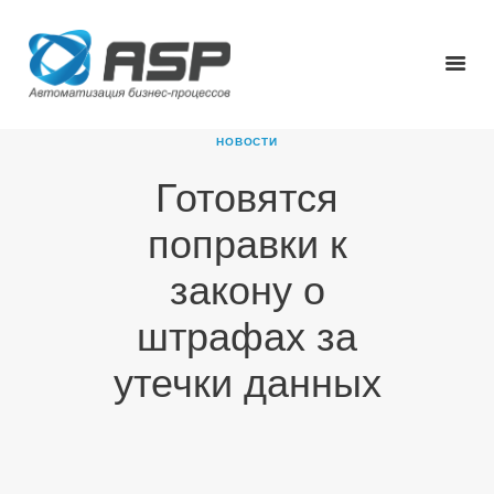
НОВОСТИ
Готовятся
ГЛАВНАЯ
поправки к
О КОМПАНИИ
ПРОДУКТЫ
закону о
НОВОСТИ
штрафах за
КАРЬЕРА
ПАРТНЕРЫ
утечки данных
КОНТАКТЫ