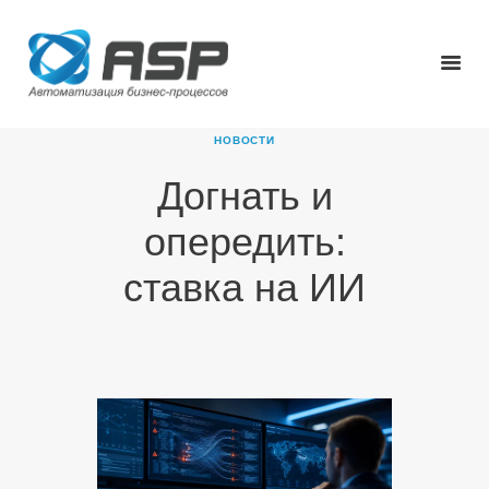
НОВОСТИ
Догнать и
ГЛАВНАЯ
опередить:
О КОМПАНИИ
ПРОДУКТЫ
ставка на ИИ
НОВОСТИ
КАРЬЕРА
ПАРТНЕРЫ
КОНТАКТЫ