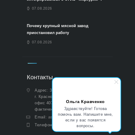
07.08.2026
Почему крупный мясной завод
приостановил работу
07.08.2026
Контакты
Адрес: 350051, Краснодарский край,
г. Краснодар, ул. Дальняя, д. 27,
Ольга Кравченко
офис 407 (Юридический и
Здравствуйте! Готова
фактический)
помочь вам. Напишите мне,
Email:
asp@aoasp.ru
если у вас появятся
вопросы.
Телефон:
+7 (499) 380-83-05