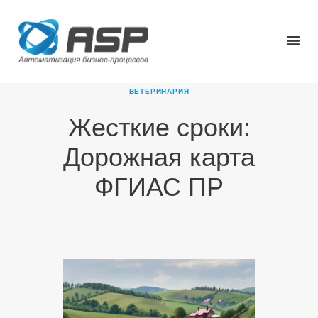
ВЕТЕРИНАРИЯ
Жесткие сроки:
ГЛАВНАЯ
Дорожная карта
О КОМПАНИИ
ПРОДУКТЫ
ФГИАС ПР
НОВОСТИ
КАРЬЕРА
ПАРТНЕРЫ
КОНТАКТЫ