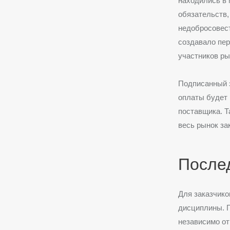
находились в
обязательств,
недобросовест
создавало пер
участников ры
Подписанный з
оплаты будет 
поставщика. Т
весь рынок за
Послед
Для заказчико
дисциплины. П
независимо от