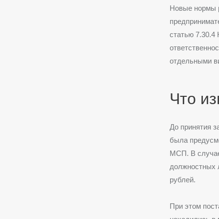
Новые нормы р
предпринимате
статью 7.30.4
ответственнос
отдельными в
Что из
До принятия з
была предусм
МСП. В случае
должностных л
рублей.
При этом пост