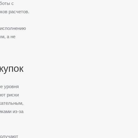
боты с
ков расчетов.
 исполнению
м, а не
купок
е уровня
ют риски
кательным,
иками из-за
получают