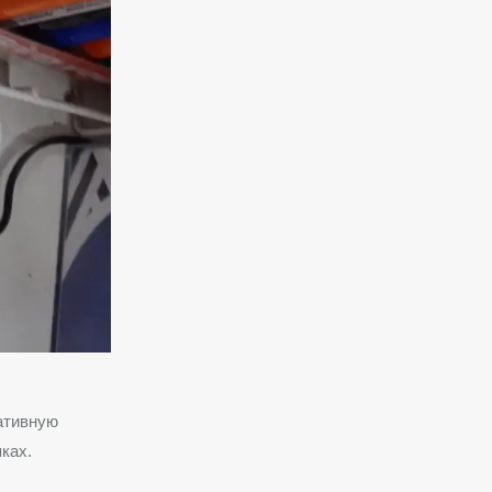
ативную
ках.