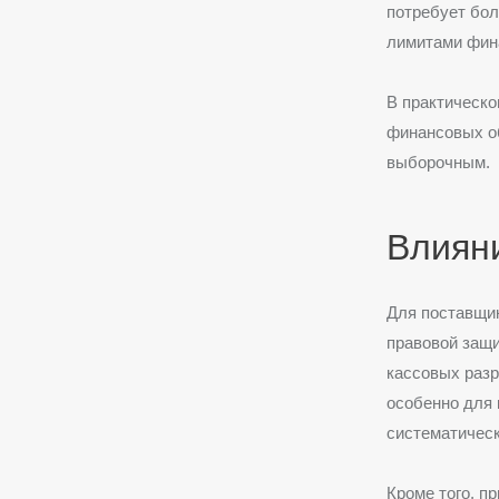
потребует бол
лимитами фина
В практическ
финансовых об
выборочным.
Влияни
Для поставщик
правовой защи
кассовых разр
особенно для 
систематическ
Кроме того, п