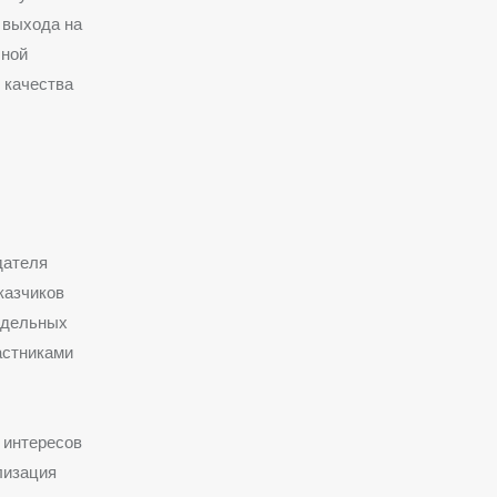
 выхода на
чной
 качества
дателя
казчиков
тдельных
астниками
 интересов
лизация