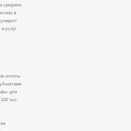
и среднего
несены в
гулирует
 и услуг
ков оплаты
субъектами
афы: для
 100 тыс.
ски