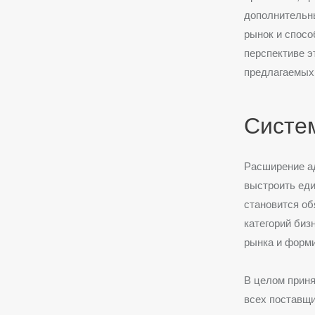
дополнительны
рынок и спосо
перспективе э
предлагаемых 
Систе
Расширение а
выстроить еди
становится об
категорий биз
рынка и форм
В целом приня
всех поставщи