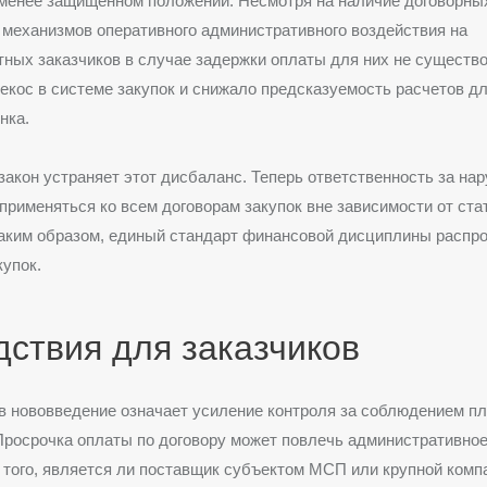
 менее защищенном положении. Несмотря на наличие договорны
 механизмов оперативного административного воздействия на
ных заказчиков в случае задержки оплаты для них не существо
екос в системе закупок и снижало предсказуемость расчетов дл
нка.
акон устраняет этот дисбаланс. Теперь ответственность за на
применяться ко всем договорам закупок вне зависимости от ста
аким образом, единый стандарт финансовой дисциплины распро
купок.
ствия для заказчиков
в нововведение означает усиление контроля за соблюдением п
росрочка оплаты по договору может повлечь административное
 того, является ли поставщик субъектом МСП или крупной комп