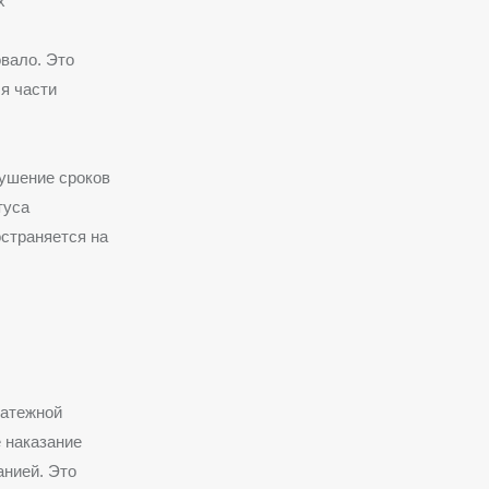
х
вало. Это
я части
рушение сроков
туса
страняется на
латежной
 наказание
анией. Это