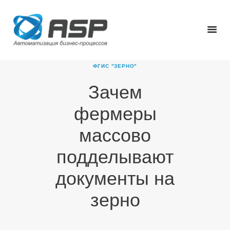
ФГИС "ЗЕРНО"
Зачем
ГЛАВНАЯ
фермеры
О КОМПАНИИ
ПРОДУКТЫ
массово
НОВОСТИ
подделывают
КАРЬЕРА
ПАРТНЕРЫ
документы на
КОНТАКТЫ
зерно