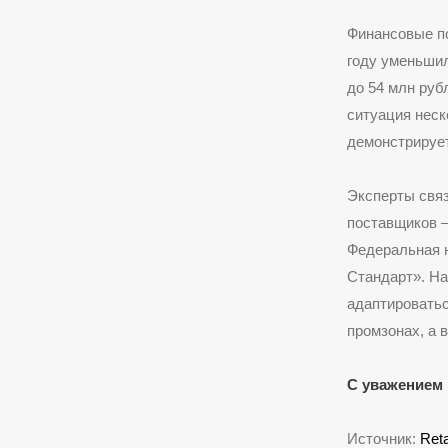
Финансовые по
году уменьшил
до 54 млн руб
ситуация неск
демонстрируе
Эксперты свя
поставщиков —
Федеральная н
Стандарт».
На 
адаптироватьс
промзонах, а 
С уважением 
Источник:
Reta