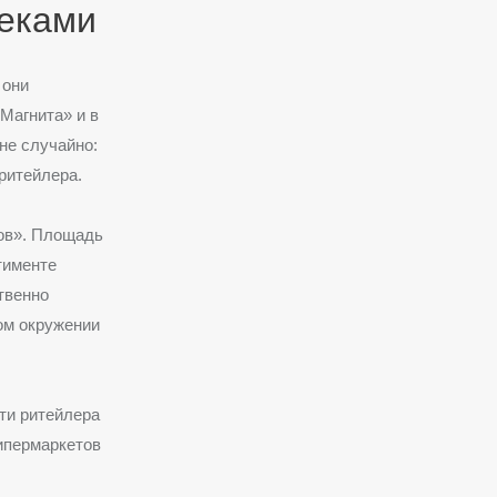
неками
 они
Магнита» и в
не случайно:
ритейлера.
ов». Площадь
тименте
твенно
ом окружении
ти ритейлера
гипермаркетов