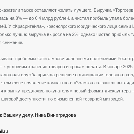
казатели также оставляют желать лучшего. Выручка «Торгсерви
ась на 8% — до 6,4 млрд рублей, а чистая прибыль упала боле
лей.
У «Красритейла», красноярского юридического лица семьи 
олько лучше: выручка выросла на 2%, однако чистая прибыль т
т снижение.
зывают проблемы сети с многочисленными претензиями Роспотр
 к условиям хранения товаров и срокам оплаты.
В январе 2025 
алоговая служба приняла решение о ликвидации головного хол
этом фоне появление компактного «Золотого ключика» выгляди
я к рынку, предложив покупателям новый формат дискаунтера 
в шаговой доступности, но с измененной товарной матрицей.
к Вашему делу, Ника Виноградова
il.ru