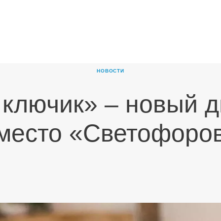
ГЛАВНАЯ
О
КОМПАНИИ
НОВОСТИ
ПРОДУКТЫ
 ключик» – новый д
НОВОСТИ
КАРЬЕРА
место «Светофоро
ПАРТНЕРЫ
КОНТАКТЫ