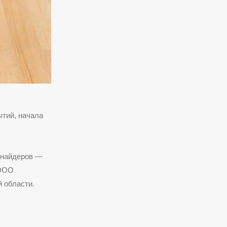
ытий, начала
Шнайдеров —
 ООО
 области.