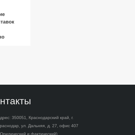
ие
ставок
но
нтакты
дрес: 350051, Краснодарский край, г.
раснодар, ул. Дальняя, д. 27, офис 407
Юридический и фактический)