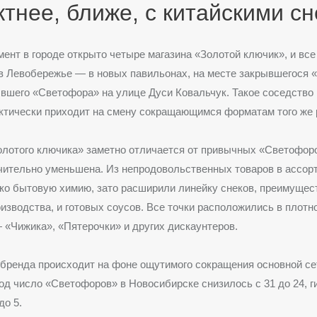
тнее, ближе, с китайскими с
ент в городе открыто четыре магазина «Золотой ключик», и все
 Левобережье — в новых павильонах, на месте закрывшегося «
вшего «Светофора» на улице Дуси Ковальчук.
Такое соседство 
ктически приходит на смену сокращающимся форматам того же 
олотого ключика» заметно отличается от привычных «Светофор
ачительно уменьшена.
Из непродовольственных товаров в ассор
ко бытовую химию, зато расширили линейку снеков, преимущес
оизводства, и готовых соусов.
Все точки расположились в плотн
 «Чижика», «Пятерочки» и других дискаунтеров.
 бренда происходит на фоне ощутимого сокращения основной се
 год число «Светофоров» в Новосибирске снизилось с 31 до 24, 
до 5.