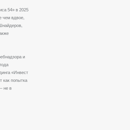
са 54» в 2025
е чем вдвое,
Шнайдеров,
акже
ебнадзора и
года
динга «Инвест
т как попытка
— не в