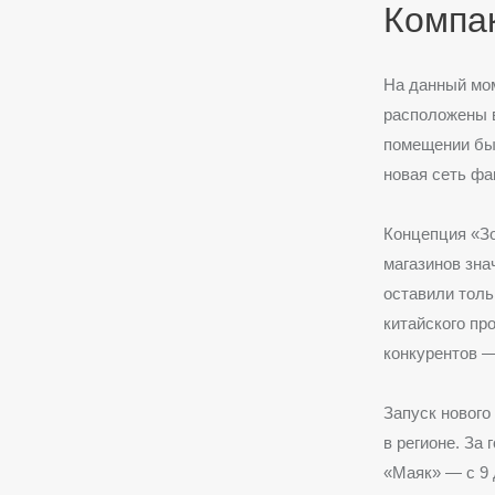
Компак
На данный мом
расположены в
помещении бы
новая сеть фа
Концепция «З
магазинов зн
оставили толь
китайского пр
конкурентов —
Запуск нового
в регионе. За
«Маяк» — с 9 