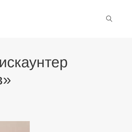
искаунтер
в»