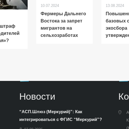
10.07.2024
13.08.2024
Фермеры Дальнего
Повышен
Востока за запрет
базовых 
 штраф
мигрантов на
экосбора
одителей
сельхозработах
утвержде
ая»?
Новости
Ко
“АСП.Шлюз (Меркурий)”: Как
А
интегрироваться с ФГИС “Меркурий”?
К
(