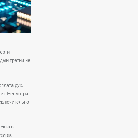
верти
дый третий не
плата.ру»,
лет. Несмотря
исключительно
екта в
ся за