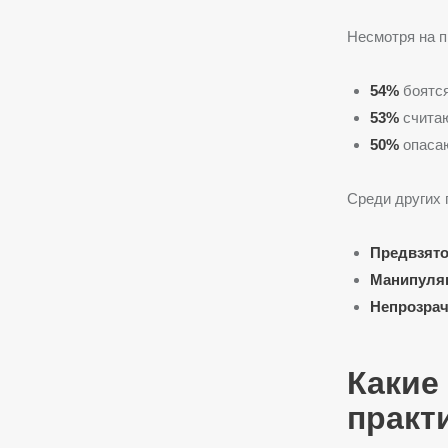
Несмотря на п
54%
боятся
53%
считаю
50%
опасаю
Среди других 
Предвзято
Манипуляц
Непрозрач
Какие
практ