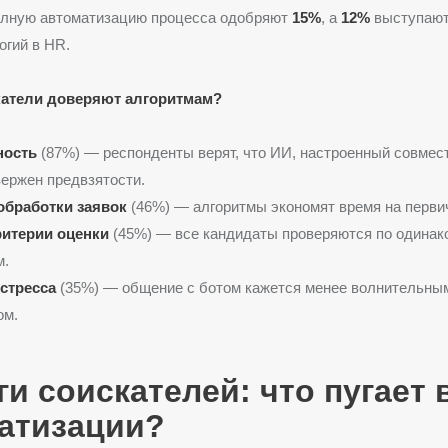
олную автоматизацию процесса одобряют
15%
, а
12%
выступают
огий в HR.
катели доверяют алгоритмам?
ность
(87%) — респонденты верят, что ИИ, настроенный совмес
ержен предвзятости.
обработки заявок
(46%) — алгоритмы экономят время на перви
итерии оценки
(45%) — все кандидаты проверяются по одина
м.
стресса
(35%) — общение с ботом кажется менее волнительным
ом.
ги соискателей: что пугает 
атизации?