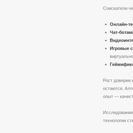
Соискатели ча
Онлайн-те
Чат-ботам
Видеоинте
Игровые си
виртуально
Геймифик
Рост доверия 
остаются. Алг
опыт — качест
Исследование 
технологии ст