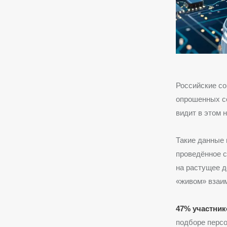
Российские со
опрошенных со
видит в этом н
Такие данные
проведённое с
на растущее д
«живом» взаи
47% участник
подборе персо