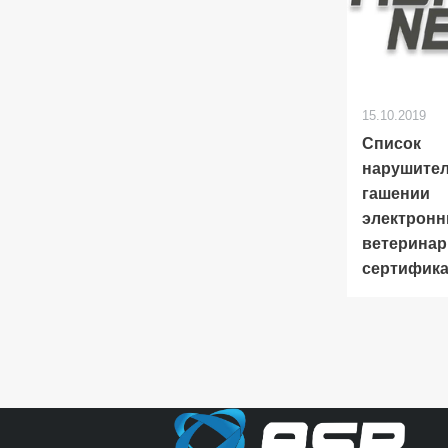
15.10.2019
Список
нарушител
гашении
электрон
ветерина
сертифик