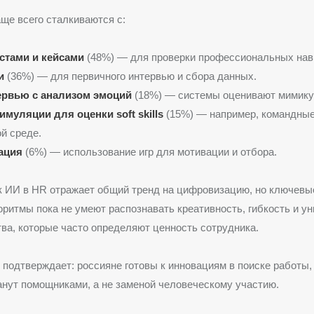
ще всего сталкиваются с:
стами и кейсами
(48%) — для проверки профессиональных нав
и
(36%) — для первичного интервью и сбора данных.
рвью с анализом эмоций
(18%) — системы оценивают мимику 
муляции для оценки soft skills
(15%) — например, командные
й среде.
ация
(6%) — использование игр для мотивации и отбора.
к ИИ в HR отражает общий тренд на цифровизацию, но ключев
оритмы пока не умеют распознавать креативность, гибкость и у
ва, которые часто определяют ценность сотрудника.
подтверждает: россияне готовы к инновациям в поиске работы, 
анут помощниками, а не заменой человеческому участию.