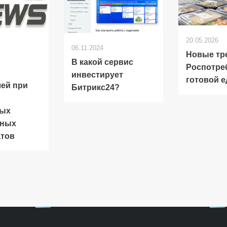
20.05.2026
06.11.2024
Новые тр
В какой сервис
Роспотре
инвестирует
готовой е
ей при
Битрикс24?
ных
рных
атов