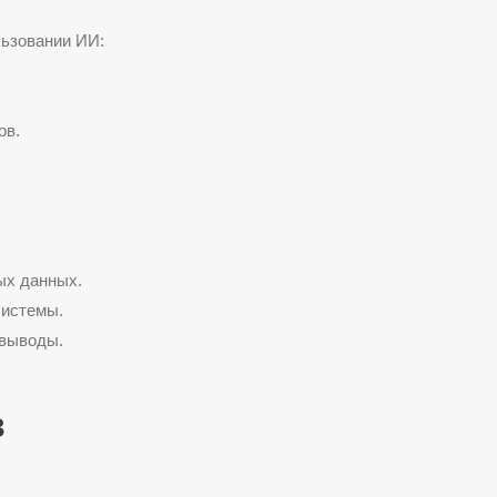
льзовании ИИ:
ов.
ых данных.
системы.
 выводы.
в