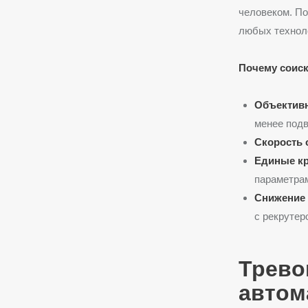
человеком. П
любых технол
Почему соис
Объектив
менее подв
Скорость 
Единые кр
параметра
Снижение 
с рекрутер
Трево
автом