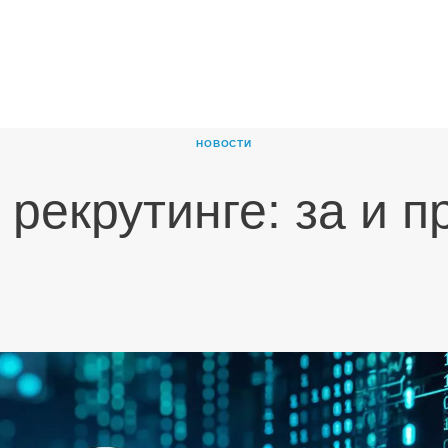
ГЛАВНАЯ
О
КОМПАНИИ
НОВОСТИ
ПРОДУКТЫ
 рекрутинге: за и п
НОВОСТИ
КАРЬЕРА
ПАРТНЕРЫ
КОНТАКТЫ