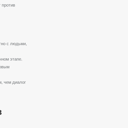
 против
тно с людьми,
чном этапе.
ковым
, чем диалог
в