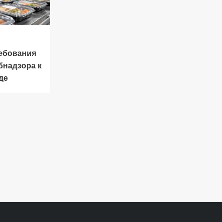
ебования
бнадзора к
де