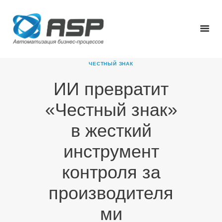
ЧЕСТНЫЙ ЗНАК
ИИ превратит
ГЛАВНАЯ
«Честный знак»
О КОМПАНИИ
ПРОДУКТЫ
в жесткий
НОВОСТИ
инструмент
КАРЬЕРА
ПАРТНЕРЫ
контроля за
КОНТАКТЫ
производителя
ми