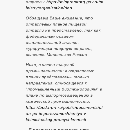
отрасль:
https://minpromtorg.gov.ru/m
inistry/organization/dep
.
Обращаем Ваше внимание, что
отраслевых планов пищевой
отрасли не представлено, так как
федеральным органом
исполнительной власти,
курирующим пищевую отрасль,
является Минсельхоз России.
Ника, в части пищевой
промышленности в отраслевых
планах представлены только
направления, относящееся к
“промышленным биотехнологиям” в
плане по импортозамещению в
химической промышленности:
https://bod.frprf.ru/public/documents/pl
an-po-importozameshheniyu-v-
khimicheskojj-promyshlennosti
.
–
Я правильно понимаю, что