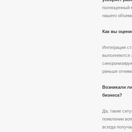
полноценный м
нашего объема
Как вы оцени
Интеграция ст
выполняются 
синхронизирую
раньше отнима
Возникали ли
бизнеса?
Да, такие сит
появлении во
всегда получ