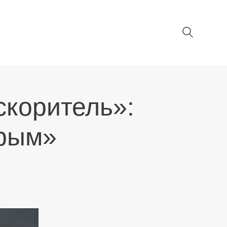
скоритель»:
рым»