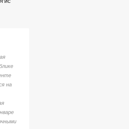
 ФГИС
ая
блике
менте
ся на
ая
январе
очными