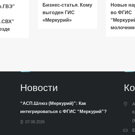
Бизнес-статья. Кому
Новые на
ю.ГВЭ”
выгоден ГИС
во ФГИС
«Меркурий»
“Меркури
.СВХ”
молочник
езде
Новости
Ко
“АСП.Шлюз (Меркурий)”: Как
А
интегрироваться с ФГИС “Меркурий”?
К
(
07.08.2026
E