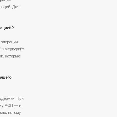
раций. Для
рацией?
 операции
С «Меркурий»
ки, которые
вашего
оддержки. При
жку АСП — и
ажно, потому