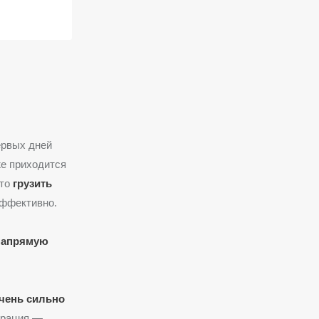
ервых дней
же приходится
что
грузить
эффективно.
 напрямую
чень сильно
еграция —