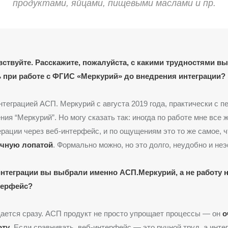
продуктами, яйцами, пищевыми маслами и пр.
вствуйте. Расскажите, пожалуйста, с какими трудностями вы
 при работе с ФГИС «Меркурий» до внедрения интеграции?
нтеграцией АСП. Меркурий с августа 2019 года, практически с п
ния “Меркурий”. Но могу сказать так: иногда по работе мне все 
рации через веб-интерфейс, и по ощущениям это то же самое, 
учную лопатой
. Формально можно, но это долго, неудобно и не
нтеграции вы выбрали именно АСП.Меркурий, а не работу
терфейс?
ается сразу. АСП продукт не просто упрощает процессы — он
о
оту
. Если сравнивать, веб-интерфейс — это ручной труд, а инт