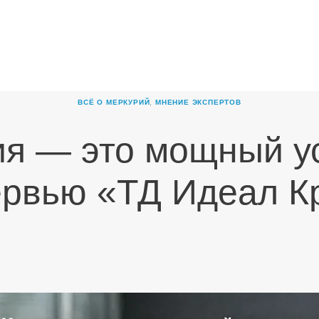
ГЛАВНАЯ
О
КОМПАНИИ
ВСЁ О МЕРКУРИЙ
,
МНЕНИЕ ЭКСПЕРТОВ
ПРОДУКТЫ
я — это мощный у
НОВОСТИ
КАРЬЕРА
ервью «ТД Идеал К
ПАРТНЕРЫ
КОНТАКТЫ