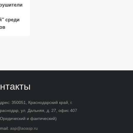
рушители
й” среди
ов
нтакты
дрес: 350051, Краснодарский край, г.
раснодар, ул. Дальняя, д. 27, офис 407
Юридический и фактический)
mail:
asp@aoasp.ru