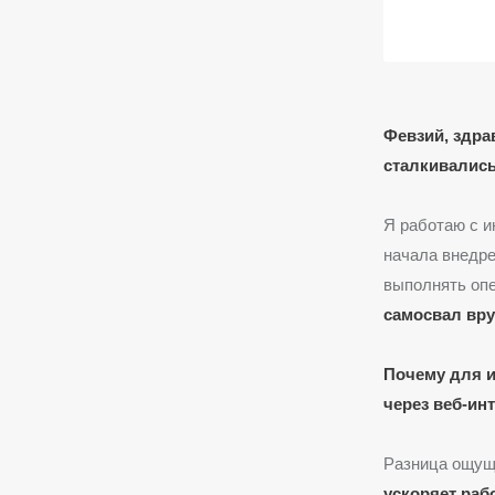
Февзий, здра
сталкивались
Я работаю с и
начала внедре
выполнять опе
самосвал вр
Почему для и
через веб-ин
Разница ощущ
ускоряет раб