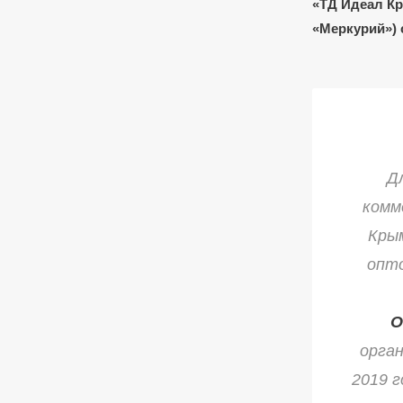
«ТД Идеал Кр
«Меркурий») 
Д
комм
Крым
опто
О
орган
2019 