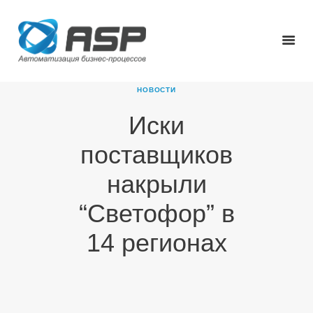
НОВОСТИ
Иски
ГЛАВНАЯ
поставщиков
О КОМПАНИИ
ПРОДУКТЫ
накрыли
НОВОСТИ
“Светофор” в
КАРЬЕРА
ПАРТНЕРЫ
14 регионах
КОНТАКТЫ