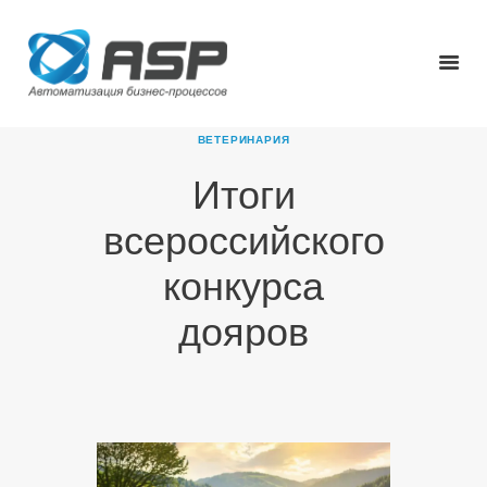
ВЕТЕРИНАРИЯ
Итоги
ГЛАВНАЯ
всероссийского
О КОМПАНИИ
ПРОДУКТЫ
конкурса
НОВОСТИ
дояров
КАРЬЕРА
ПАРТНЕРЫ
КОНТАКТЫ