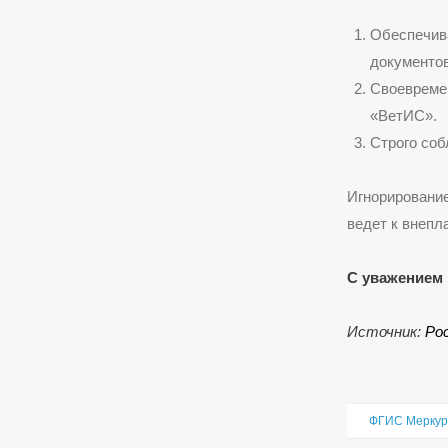
Обеспечив
документов
Своевремен
«ВетИС».
Строго соб
Игнорирование
ведет к внеп
С уважением 
Источник:
Ро
ФГИС Меркур