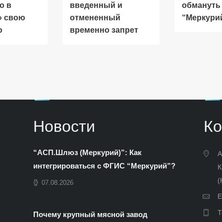
о в
введенный и
обмануть
» свою
отмененный
“Меркури
ю
временно запрет
Новости
Ко
“АСП.Шлюз (Меркурий)”: Как
А
интегрироваться с ФГИС “Меркурий”?
К
(
07.08.2026
E
Т
Почему крупный мясной завод