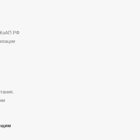
8 КоАП РФ
лизации
тания.
ыми
ующим