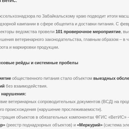
в ВетИС.
оссельхознадзора по Забайкальскому краю подводит итоги мас
дзорной кампании в сфере общепита и доставки питания. С фев
пекторы ведомства провели
101 проверочное мероприятие
, в
шения ветеринарного законодательства, главным образом – в ч
ота и маркировки продукции.
ссовые рейды и системные пробелы
иятие
общественного питания стало объектом
выездных обсле
ий
без взаимодействия.
 нарушения:
вие ветеринарных сопроводительных документов (ВСД) на про
го происхождения (нарушение прослеживаемости).
страция объектов в обязательных компонентах ФГИС «ВетИС» 
ер»
(реестр поднадзорных объектов) и
«Меркурий»
(система эл