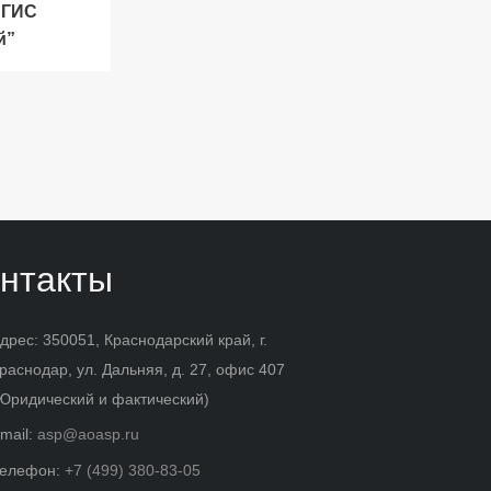
 ГИС
й”
нтакты
дрес: 350051, Краснодарский край, г.
раснодар, ул. Дальняя, д. 27, офис 407
Юридический и фактический)
mail:
asp@aoasp.ru
елефон:
+7 (499) 380-83-05