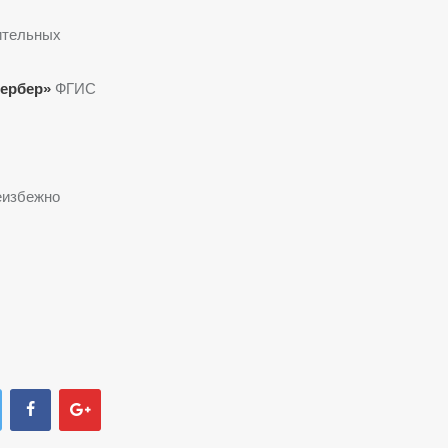
ительных
ербер»
ФГИС
еизбежно