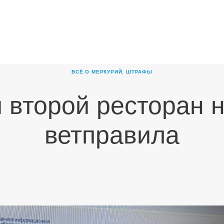
ГЛАВНАЯ
О
КОМПАНИИ
ВСЁ О МЕРКУРИЙ
,
ШТРАФЫ
ПРОДУКТЫ
 второй ресторан 
НОВОСТИ
КАРЬЕРА
ветправила
ПАРТНЕРЫ
КОНТАКТЫ