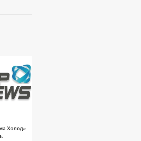
ма Холод»
сь