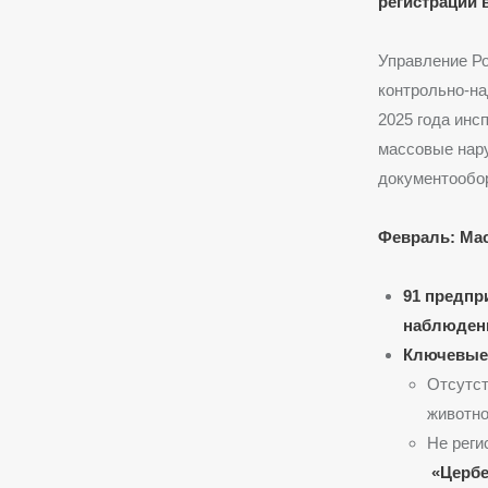
регистрации 
Управление Р
контрольно-на
2025 года инс
массовые нару
документообор
Февраль: Ма
91 предпр
наблюден
Ключевые
Отсутст
животно
Не реги
«Церб