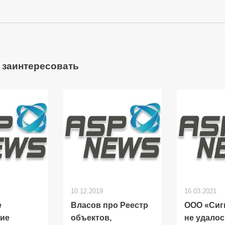
 заинтересовать
10.12.2019
16.03.2021
е
Власов про Реестр
ООО «Сиг
ие
объектов,
не удало