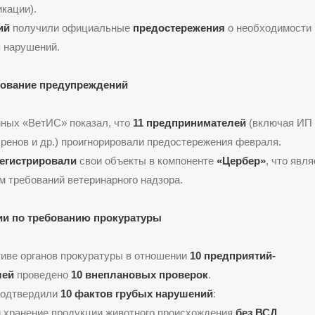
кации).
ий
получили официальные
предостережения
о необходимости 
 нарушений.
рование предупреждений
нных «ВетИС» показал, что
11 предпринимателей
(включая ИП 
енов и др.) проигнорировали предостережения февраля.
регистрировали
свои объекты в компоненте
«Цербер»
, что явл
 требований ветеринарного надзора.
ии по требованию прокуратуры
иве органов прокуратуры в отношении
10 предприятий-
лей
проведено
10 внеплановых проверок
.
подтвердили
10 фактов грубых нарушений
:
 хранение продукции животного происхождения
без ВСД
.