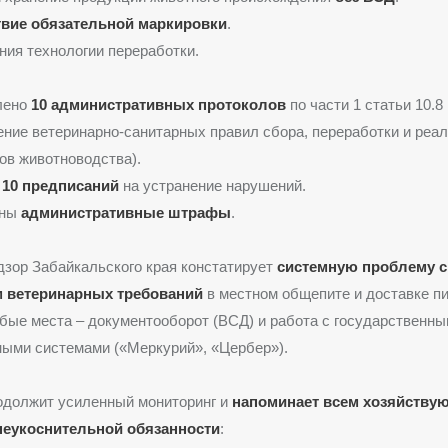
твие обязательной маркировки
.
ия технологии переработки.
лено
10 административных протоколов
по части 1 статьи 10.
ние ветеринарно-санитарных правил сбора, переработки и реа
ов животноводства).
о
10 предписаний
на устранение нарушений.
ены
административные штрафы
.
зор Забайкальского края констатирует
системную проблему с
 ветеринарных требований
в местном общепите и доставке пи
ые места – документооборот (ВСД) и работа с государственн
ыми системами («Меркурий», «Цербер»).
одолжит усиленный мониторинг и
напоминает всем хозяйств
неукоснительной обязанности
: