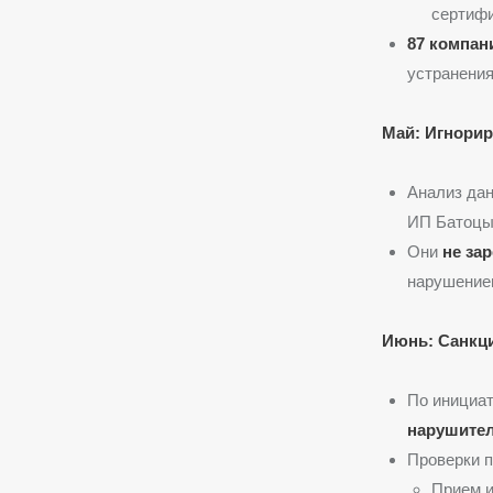
сертифи
87 компан
устранения
Май: Игнори
Анализ да
ИП Батоцыр
Они
не за
нарушением
Июнь: Санкц
По инициат
нарушите
Проверки 
Прием и