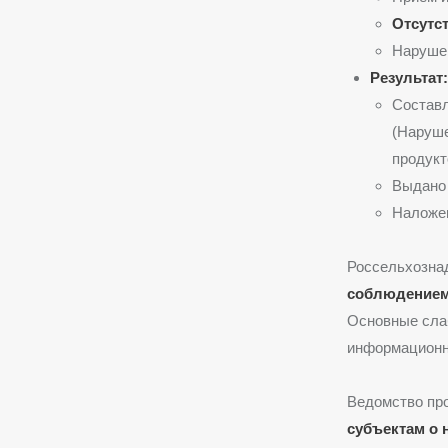
Отсутс
Нарушен
Результат:
Состав
(Наруше
продукт
Выдан
Налож
Россельхознад
соблюдением
Основные слаб
информационн
Ведомство пр
субъектам о 