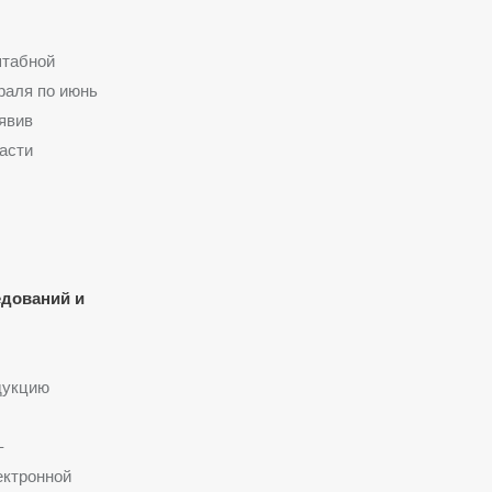
штабной
раля по июнь
ыявив
асти
дований и
дукцию
–
ектронной