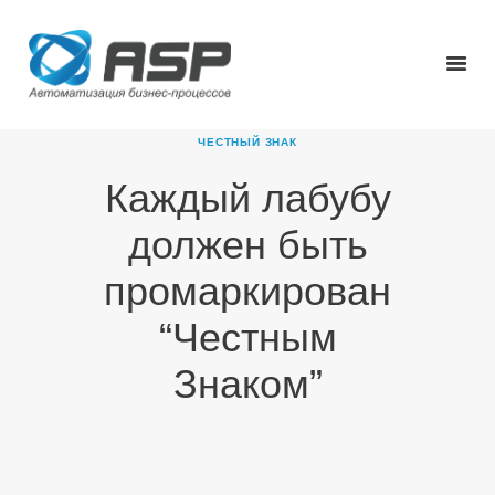
ЧЕСТНЫЙ ЗНАК
Каждый лабубу
ГЛАВНАЯ
должен быть
О КОМПАНИИ
ПРОДУКТЫ
промаркирован
НОВОСТИ
“Честным
КАРЬЕРА
ПАРТНЕРЫ
Знаком”
КОНТАКТЫ