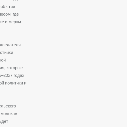
событие
есом, где
ке и мерам
едседателя
стники
ной
ия, которые
–2027 годах.
ой политики и
ельского
 молока»
удет