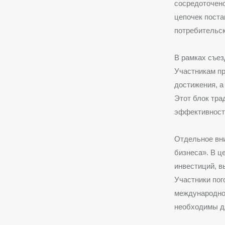
сосредоточено
цепочек поста
потребительск
В рамках съез
Участникам пр
достижения, а
Этот блок тра
эффективност
Отдельное вни
бизнеса». В 
инвестиций, в
Участники пог
международном
необходимы дл