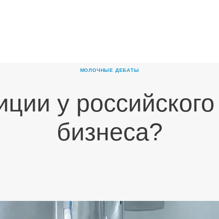
ГЛАВНАЯ
О
КОМПАНИИ
МОЛОЧНЫЕ ДЕБАТЫ
ПРОДУКТЫ
иции у российского
НОВОСТИ
КАРЬЕРА
бизнеса?
ПАРТНЕРЫ
КОНТАКТЫ