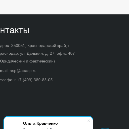
нтакты
дрес: 350051, Краснодарский край, г.
раснодар, ул. Дальняя, д. 27, офис 407
Юридический и фактический)
mail:
asp@aoasp.ru
елефон:
+7 (499) 380-83-05
Ольга Кравченко