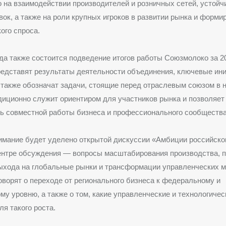
 на взаимодействии производителей и розничных сетей, устойч
вок, а также на роли крупных игроков в развитии рынка и форми
ого спроса.
да также состоится подведение итогов работы Союзмолоко за 20
едставят результаты деятельности объединения, ключевые ин
 также обозначат задачи, стоящие перед отраслевым союзом в н
диционно служит ориентиром для участников рынка и позволяет
ь совместной работы бизнеса и профессионального сообщества
мание будет уделено открытой дискуссии «Амбиции российско
центре обсуждения — вопросы масштабирования производства, 
ыхода на глобальные рынки и трансформации управленческих м
оворят о переходе от регионального бизнеса к федеральному и
у уровню, а также о том, какие управленческие и технологиче
я такого роста.