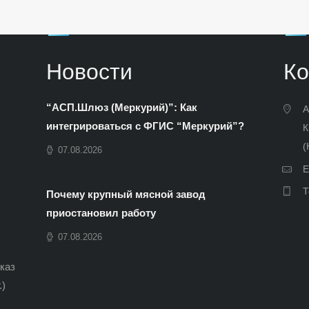
Новости
Ко
“АСП.Шлюз (Меркурий)”: Как
А
интегрироваться с ФГИС “Меркурий”?
К
(
07.08.2026
E
Т
Почему крупный мясной завод
приостановил работу
07.08.2026
иказ
.)