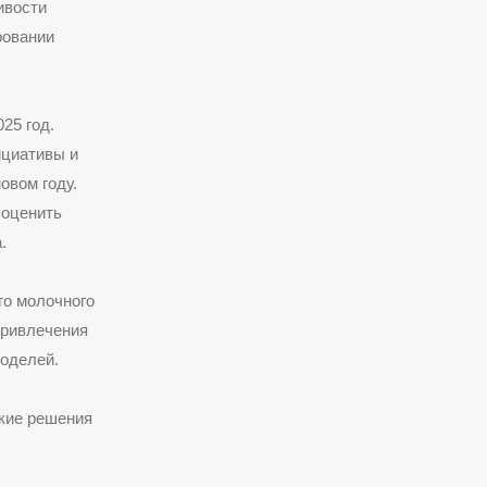
ивости
ровании
25 год.
ициативы и
овом году.
 оценить
.
го молочного
привлечения
оделей.
ские решения