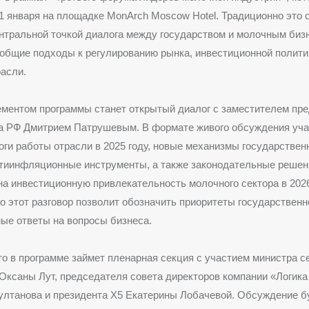
1 января на площадке MonArch Moscow Hotel. Традиционно это 
нтральной точкой диалога между государством и молочным бизн
общие подходы к регулированию рынка, инвестиционной полити
асли.
ментом программы станет открытый диалог с заместителем пр
а РФ Дмитрием Патрушевым. В формате живого обсуждения уча
оги работы отрасли в 2025 году, новые механизмы государствен
тиинфляционные инструменты, а также законодательные решен
на инвестиционную привлекательность молочного сектора в 2026
о этот разговор позволит обозначить приоритеты государственн
ые ответы на вопросы бизнеса.
о в программе займет пленарная секция с участием министра с
Оксаны Лут, председателя совета директоров компании «Логика
ултанова и президента X5 Екатерины Лобачевой. Обсуждение б