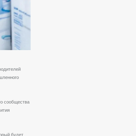
зводителей
шленного
го сообщества
вития
торый будет