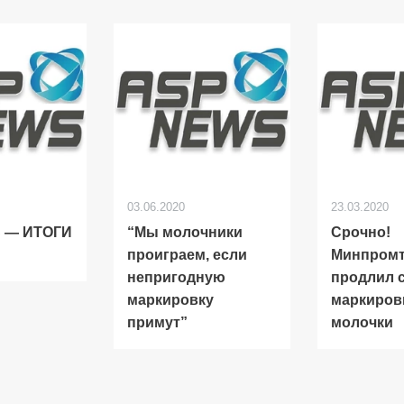
03.06.2020
23.03.2020
 — ИТОГИ
“Мы молочники
Срочно!
проиграем, если
Минпромт
непригодную
продлил 
маркировку
маркиров
примут”
молочки