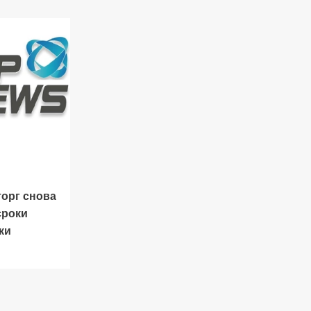
орг снова
сроки
ки