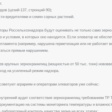
;
дов (цезий-137, стронций-90);
ти вредителями и семян сорных растений.
торы Россельхознадзора будут оценивать не только само зерн
но и условия, в которых оно находится. Если элеватор не обесп
гламента (например, нарушена герметизация или не работает в
таться прямым нарушением.
в крупных зернохранилищ (мощностью от 50 тыс. тонн) нововв
еход на усиленный режим надзора.
оветуют аграриям и операторам элеваторов уже сейчас:
нутренний аудит соответствия зернохранилищ требованиям ТР Т
документацию на системы мониторинга температуры и влажност
 лабораторный контроль качества зерна на всех этапах;