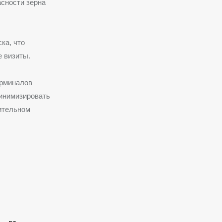
асности зерна
ка, что
 визиты.
ерминалов
минимизировать
ительном