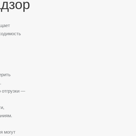
адзор
ащает
ходимость
ерить
.
 отгрузки —
и,
аниям.
я могут