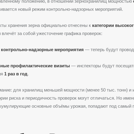
овлённому положению, в отношении зернохранилищ мощностью
ивается новый режим контрольно-надзорных мероприятий.
кты хранения зерна официально отнесены к
категории высоког
 влечёт за собой ужесточение графика проверок:
 контрольно-надзорные мероприятия
— теперь будут прово
ные профилактические визиты
— инспекторы будут посещат
ия
1 раз в год
.
ание: для хранилищ меньшей мощности (менее 50 тыс. тонн) и 
ории риска и периодичность проверок могут отличаться. Но име
ккумулирующие основные объёмы урожая, попадают под самый 