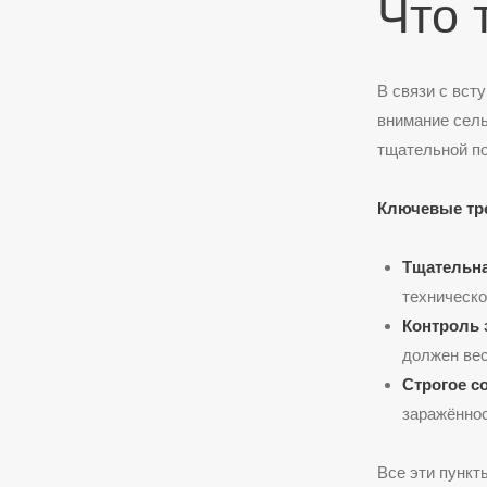
Что 
В связи с вст
внимание сел
тщательной по
Ключевые тр
Тщательна
техническо
Контроль 
должен вес
Строгое с
заражённо
Все эти пункт