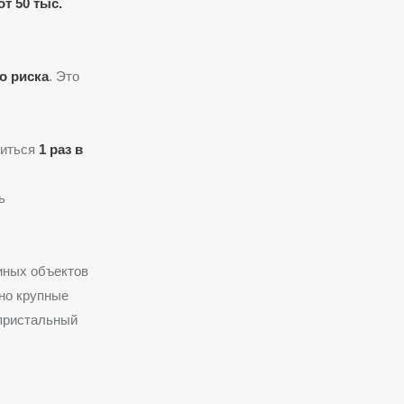
от 50 тыс.
о риска
. Это
диться
1 раз в
ь
иных объектов
нно крупные
пристальный