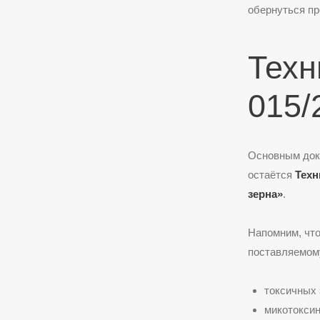
обернуться пр
Техн
015/
Основным доку
остаётся
Техн
зерна»
.
Напомним, что
поставляемому
токсичных 
микотоксин