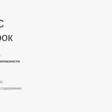
С
рок
,
зопасности
у,
 содержание: