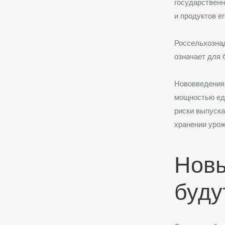
государственн
и продуктов е
Россельхознад
означает для 
Нововведения
мощностью еди
риски выпуска
хранении урож
Новы
буду