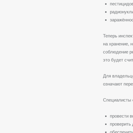
пестицидов
радионукли
заражённос
Теперь инспек
на хранение, 
соблюдение ре
это будет счи
Для владельце
означают пер
Специалисты с
провести в
проверить 
обеспечить