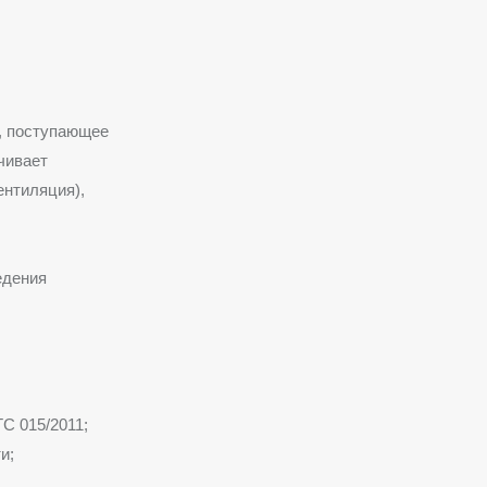
о, поступающее
ечивает
ентиляция),
едения
С 015/2011;
и;