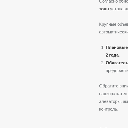
Согласно обн
тонн
устанавл
Крупные объе
автоматически
Плановые
2 года
.
Обязатель
предприят
Обратите вним
надзора катег
элеваторы, а
контроль.