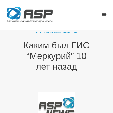
ВСЁ О МЕРКУРИЙ
,
НОВОСТИ
Каким был ГИС
ГЛАВНАЯ
“Меркурий” 10
О КОМПАНИИ
ПРОДУКТЫ
лет назад
НОВОСТИ
КАРЬЕРА
ПАРТНЕРЫ
КОНТАКТЫ