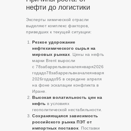
нефти до логистики
Эксперты химической отрасли
выделяют комплекс факторов,
приведших к текущей ситуации:
Резкое удорожание
нефтехимического сырья на
мировых рынках
. Цены на нефть
марки Brent выросли
с
78забаррельвначалеянваря2026
годадо
78
забаррельвначалеянваря
2026
годадо
95 в середине апреля
на фоне эскалации конфликта в
Иране.
Высокая волатильность цен на
нефть
в условиях
геополитической нестабильности.
Сохраняющаяся зависимость
российского рынка ПЭТ от
импортных поставок
. Поставки