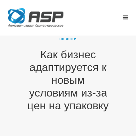
НОВОСТИ
Как бизнес
ГЛАВНАЯ
адаптируется к
О КОМПАНИИ
ПРОДУКТЫ
новым
НОВОСТИ
условиям из-за
КАРЬЕРА
ПАРТНЕРЫ
цен на упаковку
КОНТАКТЫ