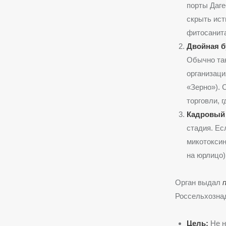
порты Даге
скрыть ист
фитосанита
Двойная б
Обычно так
организаци
«Зерно»). 
торговли, г
Кадровый 
стадия. Ес
микотоксин
на юрлицо)
Орган выдал
Россельхозна
Цель:
Не н