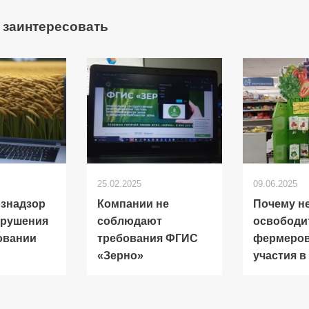
 заинтересовать
25.02.2025
09.06.2025
знадзор
Компании не
Почему н
арушения
соблюдают
освободи
овании
требования ФГИС
фермеров
«Зерно»
участия 