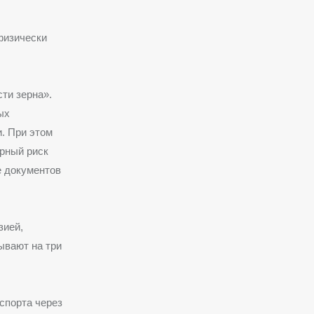
физически
ти зерна».
ых
. При этом
арный риск
е документов
зией,
ывают на три
спорта через