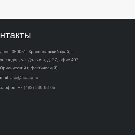
нтакты
дрес: 350051, Краснодарский край, г.
раснодар, ул. Дальняя, д. 27, офис 407
Юридический и фактический)
mail:
asp@aoasp.ru
елефон:
+7 (499) 380-83-05