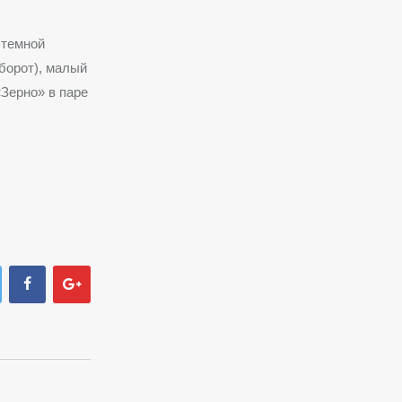
стемной
борот), малый
«Зерно» в паре