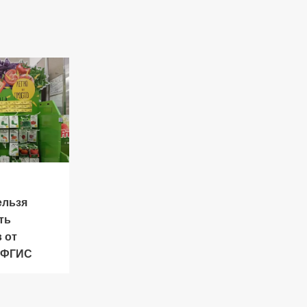
ельзя
ть
 от
в ФГИС