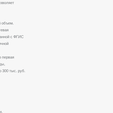
озволяет
 объем.
тевая
занной с ФГИС
ичной
 первая
ды,
 300 тыс. руб.
и.