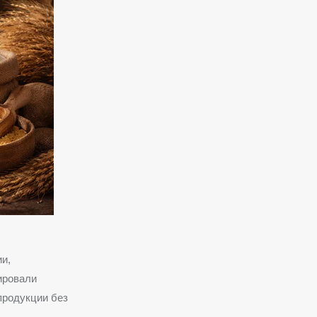
и,
ировали
продукции без