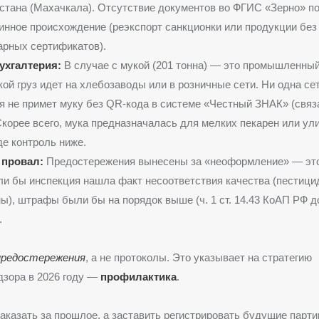
стана (Махачкала). Отсутствие документов во ФГИС «Зерно» п
инное происхождение (реэкспорт санкционки или продукции без
рных сертификатов).
ухгалтерия:
В случае с мукой (201 тонна) — это промышленный
ой груз идет на хлебозаводы или в розничные сети. Ни одна се
я не примет муку без QR-кода в системе «Честный ЗНАК» (свя
Скорее всего, мука предназначалась для мелких пекарен или ул
де контроль ниже.
провал:
Предостережения вынесены за «неоформление» — это
ли бы инспекция нашла факт несоответствия качества (пестици
ы), штрафы были бы на порядок выше (ч. 1 ст. 14.43 КоАП РФ до
.
предостережения
, а не протоколы. Это указывает на стратегию
дзора в 2026 году —
профилактика
.
аказать за прошлое, а заставить регистрировать будущие парти