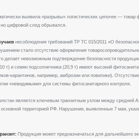
матически выявила «разрывы» логистических цепочек — товар 
 но цифровой след обрывался.
лучаев
несоблюдения требований ТР ТС 015/2011 «О безопаснос
ушением стало отсутствие оформления товаросопроводительн
то делает невозможным подтверждение безопасности продукции
(10 т) и семян подсолнечника (20,9 т) имеют высокий фитосанит
яков-карантинов, например, амброзии или повилики). Отсутстви
ртии «невидимыми» для системы фитосанитарного контроля.
гестан является ключевым транзитным узлом между средней А
 основной территорией РФ. Нарушения, выявленные 7 мая, указ
ранзит:
Продукция может предназначаться для дальнейшего эк