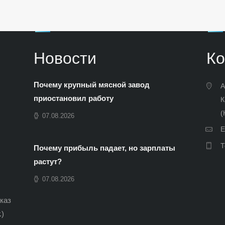
Новости
Ко
Почему крупный мясной завод
А
приостановил работу
К
(
07.08.2026
E
Т
Почему прибыль падает, но зарплаты
растут?
07.08.2026
иказ
.)