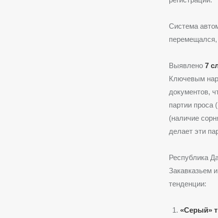
Система авто
перемещался,
Выявлено
7 с
Ключевым нар
документов, ч
партии проса 
(наличие сорн
делает эти па
Республика Да
Закавказьем и
тенденции:
«Серый» т