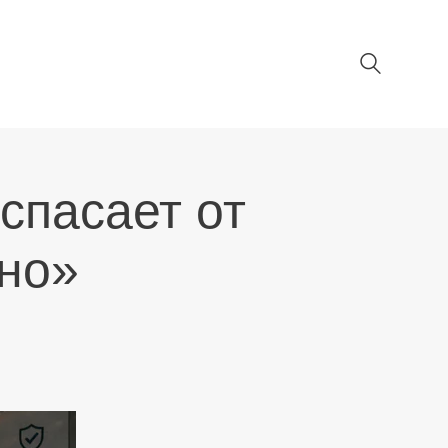
спасает от
но»