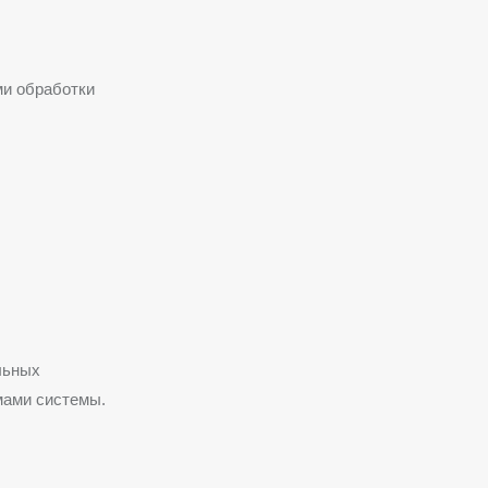
и обработки
льных
мами системы.