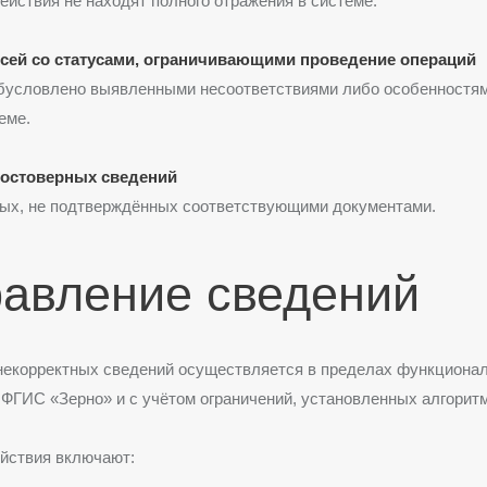
ействия не находят полного отражения в системе.
сей со статусами, ограничивающими проведение операций
бусловлено выявленными несоответствиями либо особенностям
еме.
достоверных сведений
ных, не подтверждённых соответствующими документами.
авление сведений
некорректных сведений осуществляется в пределах функциона
й
ФГИС «Зерно»
и с учётом ограничений, установленных алгорит
йствия включают: