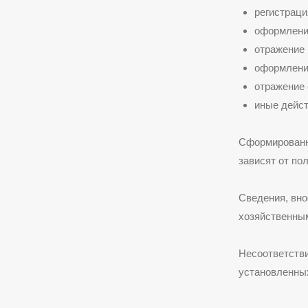
регистраци
оформление
отражение 
оформлени
отражение 
иные дейс
Сформированны
зависят от по
Сведения, вн
хозяйственны
Несоответств
установленных