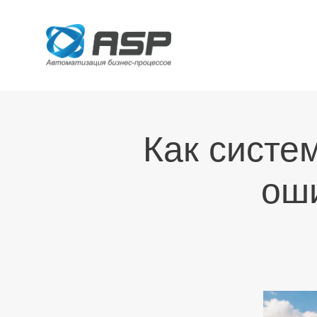
Как систе
ош