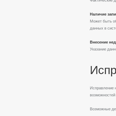
Фактические д
Наличие запи
Может быть о
данных в сист
Внесение не
Указание дан
Испр
Исправление 
возможносте
Возможные де