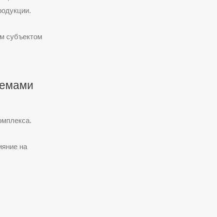
родукции.
им субъектом
темами
омплекса.
ияние на