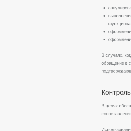
аннулирова
выполнение
функциона
оформление
оформление
В случаях, ко
обращение в 
подтверждающ
Контроль
В целях обесп
сопоставление
Использовани