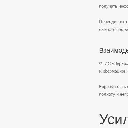
получать инфо
Периодичност
самостоятельн
Взаимод
ФГИС «Зерно
информационн
Корректность 
полноту и не
Уси