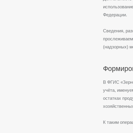
использован
Федерации.
Сведения, ра
прослеживаемо
(надзорных) 
Формиров
В
ФГИС «Зерн
учёта, имену
остатках про
хозяйственны
К таким опера