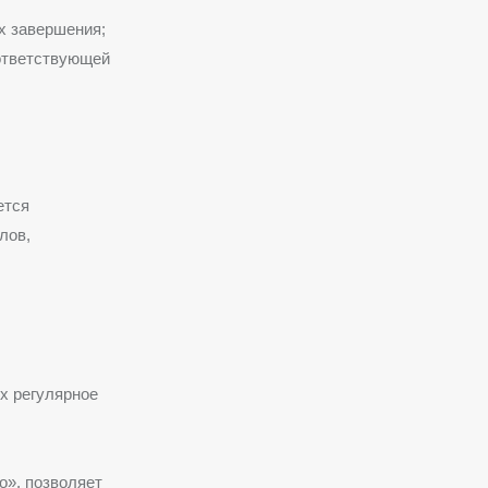
х завершения;
ответствующей
ется
лов,
х регулярное
о»
, позволяет