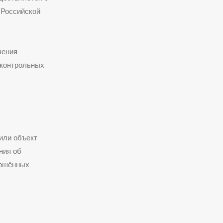
 Российской
чения
 контрольных
или объект
ния об
ершённых