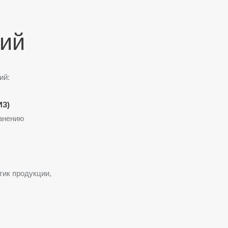
ний
ий:
ИЗ)
ранению
тик продукции,