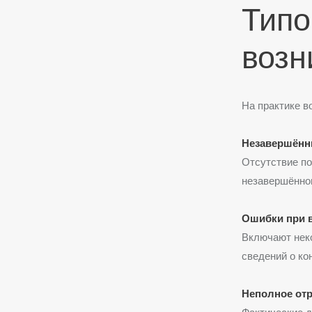
Типо
возн
На практике 
Незавершённ
Отсутствие по
незавершённог
Ошибки при 
Включают неко
сведений о ко
Неполное от