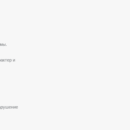
мы.
актер и
арушение