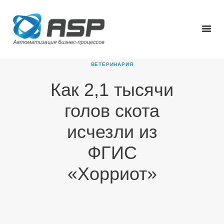
ВЕТЕРИНАРИЯ
Как 2,1 тысячи
ГЛАВНАЯ
голов скота
О КОМПАНИИ
ПРОДУКТЫ
исчезли из
НОВОСТИ
ФГИС
КАРЬЕРА
ПАРТНЕРЫ
«Хорриот»
КОНТАКТЫ