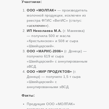
Участники:
ООО «МОЛПАК»
— производитель
молочной продукции, исключен из
реестра ФГИС «ВетИС» (статус:
«исключен»
).
ИП Николаева М.А.
(г. Макеевка)
— получила 500 кг масла
«Крестьянское» и 508 кг сыра
«Швейцарский».
ООО «МАРИС-2006»
(г. Донецк) —
получило 619 кг сыра
«Швейцарский» с аннулированным
эВСД.
ООО «МИР ПРОДУКТОВ»
(г.
Донецк) — получило 1,5 т сыра
«Швейцарский» с
аннулированными эВСД.
Факты:
Продукция ООО «МОЛПАК»
поступила в социальные