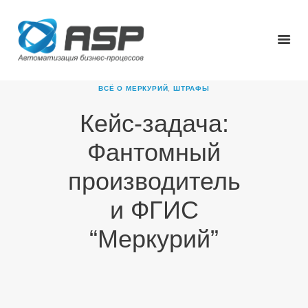
ВСЁ О МЕРКУРИЙ
,
ШТРАФЫ
Кейс-задача:
ГЛАВНАЯ
Фантомный
О КОМПАНИИ
ПРОДУКТЫ
производитель
НОВОСТИ
и ФГИС
КАРЬЕРА
ПАРТНЕРЫ
“Меркурий”
КОНТАКТЫ