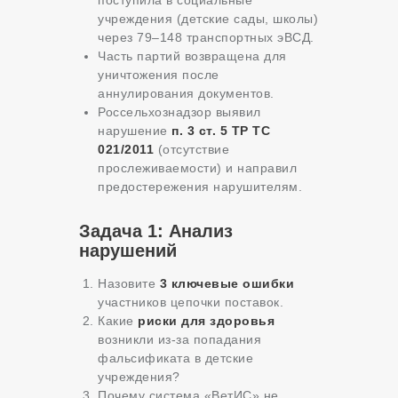
учреждения (детские сады, школы)
через 79–148 транспортных эВСД.
Часть партий возвращена для
уничтожения после
аннулирования документов.
Россельхознадзор выявил
нарушение
п. 3 ст. 5 ТР ТС
021/2011
(отсутствие
прослеживаемости) и направил
предостережения нарушителям.
Задача 1: Анализ
нарушений
Назовите
3 ключевые ошибки
участников цепочки поставок.
Какие
риски для здоровья
возникли из-за попадания
фальсификата в детские
учреждения?
Почему система «ВетИС» не