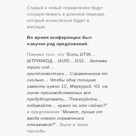
Старый и новый справочники будут
сосуществовать в длинном периоде,
который исчисляться будет в
месяцах.
Во время конференции был
озвучен ряд предложений.
Помимо того, что
“Есть GTIN…
ШТРИХКОД….GUID….GS1….датама
трикс код….
криптохвостики….Справочников то
сколько… Чтобы одну позицию
завести нужно 1С, Меркурий, ЧЗ, на
линях производственных все
продублировать… Пожалуйста…
подумайте… нужно ли это сейчас?”
и предложения
“Может, лучше от
ввода нового справочника
откажемся?”.
Были и такие
просьбы: