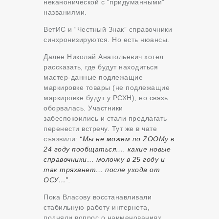
неканонической с “придуманными”
названиями.
ВетИС и “Честный Знак” справочники
синхронизируются. Но есть нюансы.
Далее Николай Анатольевич хотел
рассказать, где будут находиться
мастер-данные подлежащие
маркировке товары (не подлежащие
маркировке будут у РСХН), но связь
оборвалась. Участники
забеспокоились и стали предлагать
перенести встречу. Тут же в чате
съязвили:
“Мы не можем по ZOOMу в
24 году пообщаться…. какие новые
справочники… молочку в 25 году и
так тряханет… после ухода от
ОСУ…”.
Пока Власову восстанавливали
стабильную работу интернета,
подняли вопрос о наименованиях.