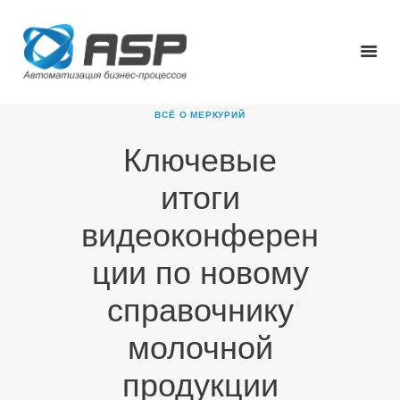
ВСЁ О МЕРКУРИЙ
Ключевые
ГЛАВНАЯ
итоги
О КОМПАНИИ
ПРОДУКТЫ
видеоконферен
НОВОСТИ
ции по новому
КАРЬЕРА
ПАРТНЕРЫ
справочнику
КОНТАКТЫ
молочной
продукции