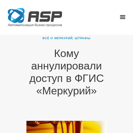
ВСЁ О МЕРКУРИЙ
,
ШТРАФЫ
Кому
ГЛАВНАЯ
аннулировали
О КОМПАНИИ
ПРОДУКТЫ
доступ в ФГИС
НОВОСТИ
«Меркурий»
КАРЬЕРА
ПАРТНЕРЫ
КОНТАКТЫ