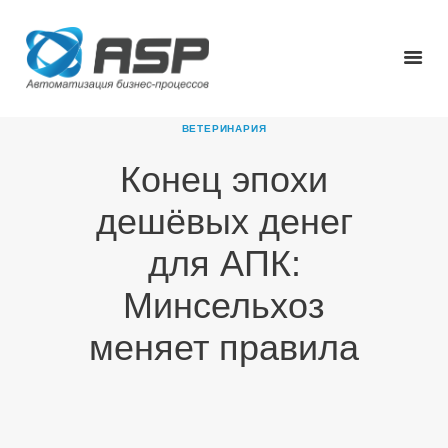
ВЕТЕРИНАРИЯ
Конец эпохи
ГЛАВНАЯ
дешёвых денег
О КОМПАНИИ
ПРОДУКТЫ
для АПК:
НОВОСТИ
Минсельхоз
КАРЬЕРА
ПАРТНЕРЫ
меняет правила
КОНТАКТЫ