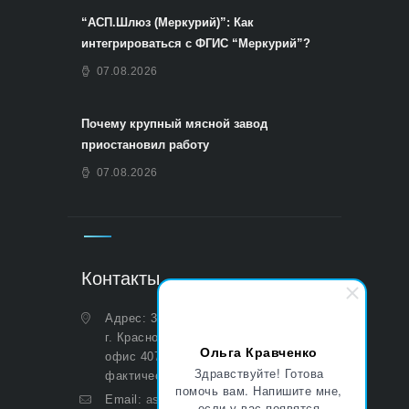
“АСП.Шлюз (Меркурий)”: Как
интегрироваться с ФГИС “Меркурий”?
07.08.2026
Почему крупный мясной завод
приостановил работу
07.08.2026
Контакты
Адрес: 350051, Краснодарский край,
г. Краснодар, ул. Дальняя, д. 27,
Ольга Кравченко
офис 407 (Юридический и
Здравствуйте! Готова
фактический)
помочь вам. Напишите мне,
Email:
asp@aoasp.ru
если у вас появятся