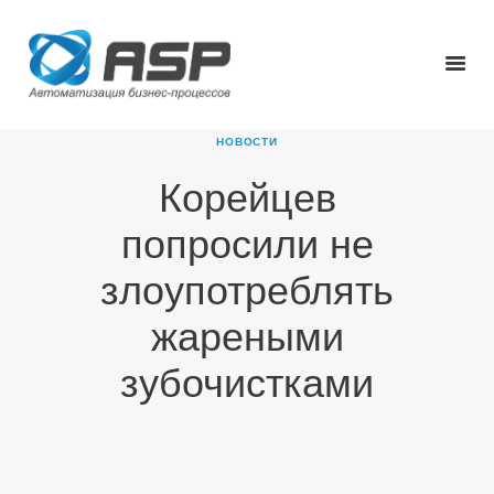
НОВОСТИ
Корейцев
ГЛАВНАЯ
попросили не
О КОМПАНИИ
ПРОДУКТЫ
злоупотреблять
НОВОСТИ
жареными
КАРЬЕРА
ПАРТНЕРЫ
зубочистками
КОНТАКТЫ