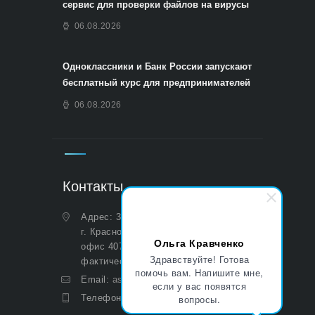
сервис для проверки файлов на вирусы
06.08.2026
Одноклассники и Банк России запускают
бесплатный курс для предпринимателей
06.08.2026
Контакты
Адрес: 350051, Краснодарский край,
г. Краснодар, ул. Дальняя, д. 27,
Ольга Кравченко
офис 407 (Юридический и
Здравствуйте! Готова
фактический)
помочь вам. Напишите мне,
Email:
asp@aoasp.ru
если у вас появятся
Телефон:
+7 (499) 380-83-05
вопросы.