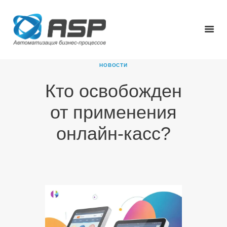
НОВОСТИ
Кто освобожден
ГЛАВНАЯ
от применения
О КОМПАНИИ
ПРОДУКТЫ
онлайн-касс?
НОВОСТИ
КАРЬЕРА
ПАРТНЕРЫ
КОНТАКТЫ