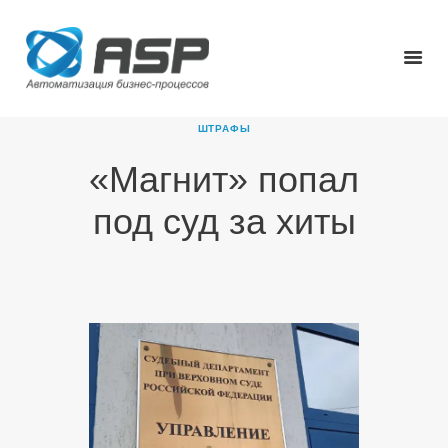
ШТРАФЫ
«Магнит» попал
ГЛАВНАЯ
под суд за хиты
О КОМПАНИИ
ПРОДУКТЫ
НОВОСТИ
КАРЬЕРА
ПАРТНЕРЫ
КОНТАКТЫ