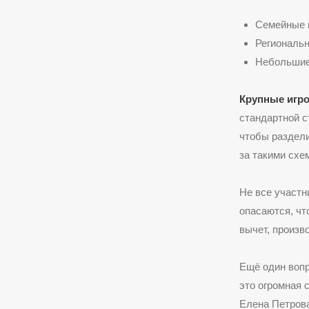
Семейные к
Региональн
Небольшие 
Крупные игр
стандартной с
чтобы раздели
за такими схе
Не все участн
опасаются, ч
вычет, произв
Ещё один воп
это огромная 
Елена Петров