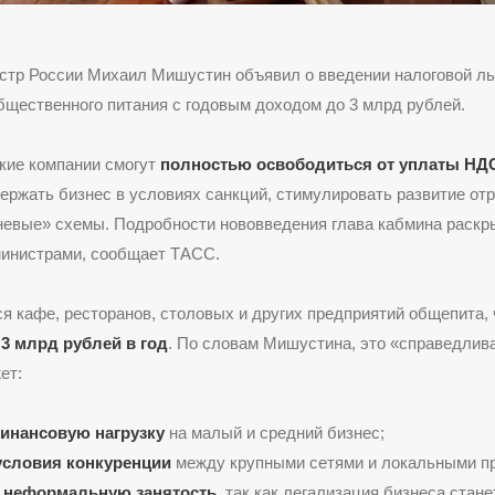
стр России Михаил Мишустин объявил о введении налоговой ль
бщественного питания с годовым доходом до 3 млрд рублей.
акие компании смогут
полностью освободиться от уплаты НД
ержать бизнес в условиях санкций, стимулировать развитие отр
невые» схемы. Подробности нововведения глава кабмина раскр
министрами, сообщает ТАСС.
ся кафе, ресторанов, столовых и других предприятий общепита,
т
3 млрд рублей в год
. По словам Мишустина, это «справедлив
ет:
инансовую нагрузку
на малый и средний бизнес;
условия конкуренции
между крупными сетями и локальными пр
 неформальную занятость
, так как легализация бизнеса стане