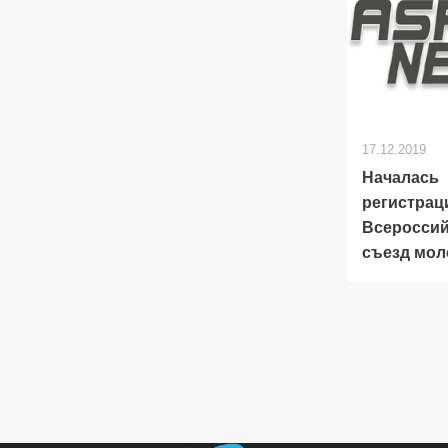
17.12.2019
Началась
регистрац
Всеросси
съезд мол