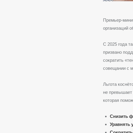
Премьер-мини
организаций о
С 2025 года т
призвано подд
сократить «те
совещании с 
Льгота коснёт
не превышае
которая помож
Снизить ф
Уравнять 
Сократить