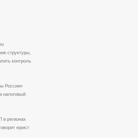
по
ние структуры,
илить контроль
ры России»
на налоговый
П в регионах
говорит юрист