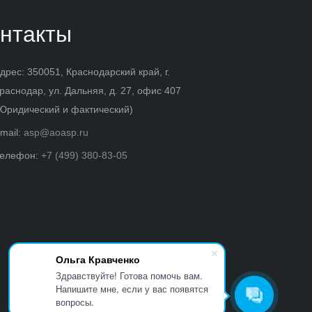
нтакты
дрес: 350051, Краснодарский край, г.
раснодар, ул. Дальняя, д. 27, офис 407
Юридический и фактический)
mail:
asp@aoasp.ru
елефон:
+7 (499) 380-83-05
Ольга Кравченко
Здравствуйте! Готова помочь вам.
Напишите мне, если у вас появятся
вопросы.