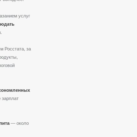
азанием услуг
людать
.
м Росстата, за
родукты,
логовой
экономленных
 зарплат
пита
— около