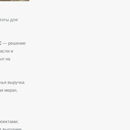
готы для
С
— решение
асли и
ыл на
 чья выручка
ая мера»,
оектами;
т выгоднее.