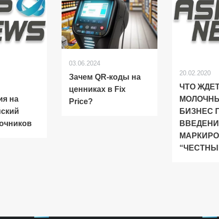
03.06.2024
20.02.2020
Зачем QR-коды на
ЧТО ЖДЕ
ценниках в Fix
ия на
МОЛОЧН
Price?
йский
БИЗНЕС 
очников
ВВЕДЕН
МАРКИРО
“ЧЕСТНЫ