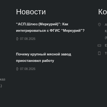
Новости
Ко
“АСП.Шлюз (Меркурий)”: Как
А
интегрироваться с ФГИС “Меркурий”?
К
(
07.08.2026
E
Т
Почему крупный мясной завод
приостановил работу
07.08.2026
иказ
.)