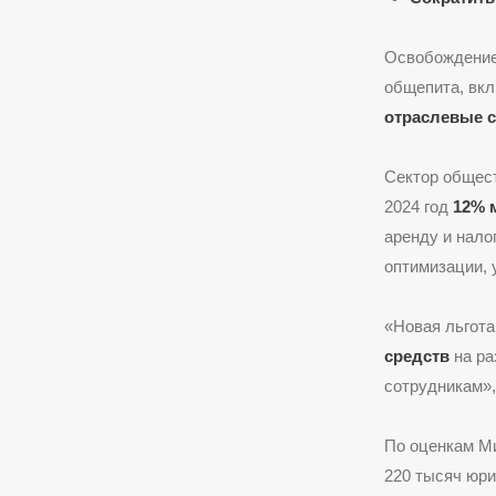
Освобождение 
общепита, вк
отраслевые 
Сектор общест
2024 год
12% 
аренду и нало
оптимизации, 
«Новая льгот
средств
на ра
сотрудникам»,
По оценкам Ми
220 тысяч юри