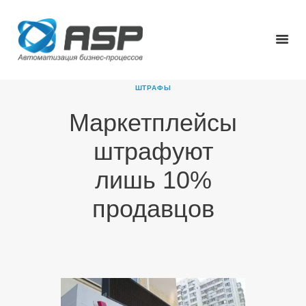
ШТРАФЫ
Маркетплейсы
ГЛАВНАЯ
штрафуют
О КОМПАНИИ
ПРОДУКТЫ
лишь 10%
НОВОСТИ
продавцов
КАРЬЕРА
ПАРТНЕРЫ
КОНТАКТЫ