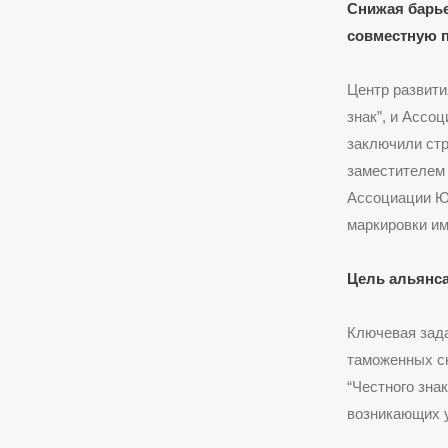
Снижая барье
совместную п
Центр развити
знак”, и Ассо
заключили стр
заместителем
Ассоциации Ю
маркировки им
Цель альянса
Ключевая зад
таможенных с
“Честного зна
возникающих у