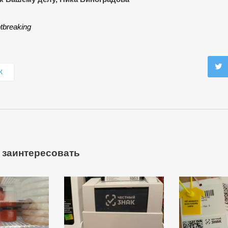
tbreaking
К
 заинтересовать