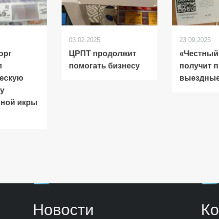
03.02.2025
23.09.2025
орг
ЦРПТ продолжит
«Честный
л
помогать бизнесу
получит п
ческую
выездные
у
нной икры
Новости
Ко