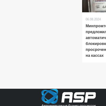
06.08.2024
Минпромт
предложи
автомати
блокировк
просроче
на кассах