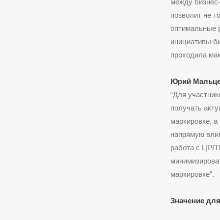
между бизнес
позволит не т
оптимальные р
инициативы би
проходила мак
Юрий Мальце
“Для участник
получать акту
маркировке, а
напрямую влия
работа с ЦРПТ
минимизирова
маркировке”.
Значение для