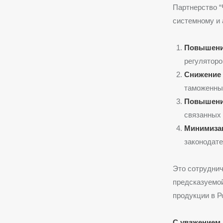
Партнерство “
системному и 
Повышение
регуляторо
Снижение 
таможенных
Повышени
связанных 
Минимиза
законодате
Это сотруднич
предсказуемой
продукции в Р
С уважением 