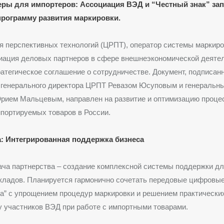
ры для импортеров: Ассоциация ВЭД и “Честный знак” за
рограмму развития маркировки.
я перспективных технологий (ЦРПТ), оператор системы маркир
циация деловых партнеров в сфере внешнеэкономической деяте
атегическое соглашение о сотрудничестве. Документ, подписан
 генерального директора ЦРПТ Ревазом Юсуповым и генеральн
рием Мальцевым, направлен на развитие и оптимизацию проце
портируемых товаров в России.
: Интегрированная поддержка бизнеса
ача партнерства – создание комплексной системы поддержки д
кладов. Планируется гармонично сочетать передовые цифровы
ка” с упрощением процедур маркировки и решением практически
 участников ВЭД при работе с импортными товарами.