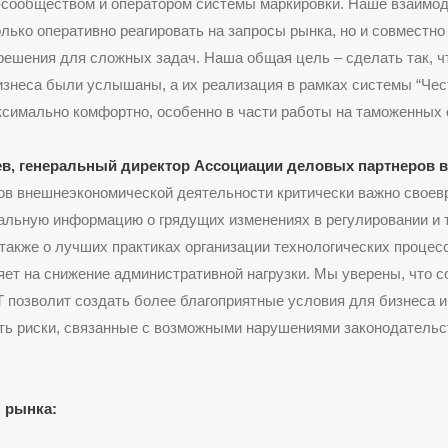
-сообществом и оператором системы маркировки. Наше взаимо
олько оперативно реагировать на запросы рынка, но и совместно
ешения для сложных задач. Наша общая цель – сделать так, 
знеса были услышаны, а их реализация в рамках системы “Чес
симально комфортно, особенно в части работы на таможенных 
в, генеральный директор Ассоциации деловых партнеров в
ов внешнеэкономической деятельности критически важно своев
альную информацию о грядущих изменениях в регулировании и 
 также о лучших практиках организации технологических процес
ет на снижение административной нагрузки. Мы уверены, что 
 позволит создать более благоприятные условия для бизнеса 
ть риски, связанные с возможными нарушениями законодательс
 рынка: