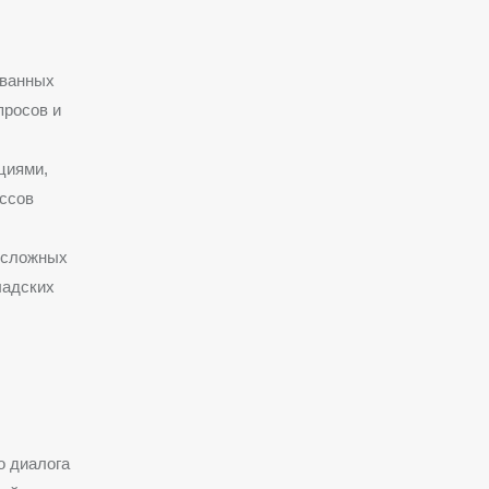
ванных
просов и
циями,
ссов
 сложных
ладских
о диалога