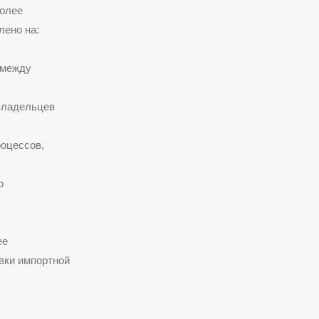
более
лено на:
 между
владельцев
оцессов,
о
ее
вки импортной