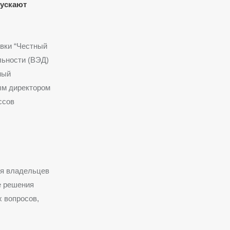
пускают
овки “Честный
льности (ВЭД)
ный
ым директором
ссов
ля владельцев
е решения
х вопросов,