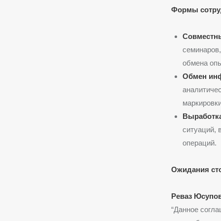
Формы сотру
Совместны
семинаров,
обмена оп
Обмен ин
аналитичес
маркировки
Выработка
ситуаций, 
операций.
Ожидания ст
Реваз Юсупов
“Данное согла