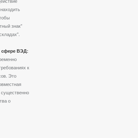
действие
 находить
чтобы
тный знак”
складах”.
 сфере ВЭД:
ременно
требованиях к
сов. Это
совместная
и существенно
тва о