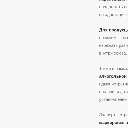
продолжать ос
на адаптацию 
Для продукци
прежним — мар
избежать разр
внутри союза.
Также в рамка
алкогольной
административ
органов, и да
установленные
Эксперты отра
маркировке в