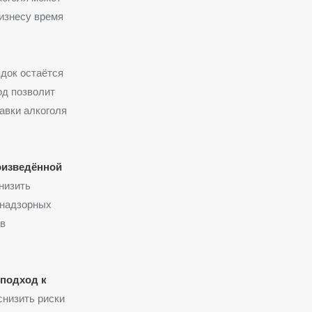
изнесу время
док остаётся
од позволит
авки алкоголя
оизведённой
низить
 надзорных
 в
подход к
снизить риски