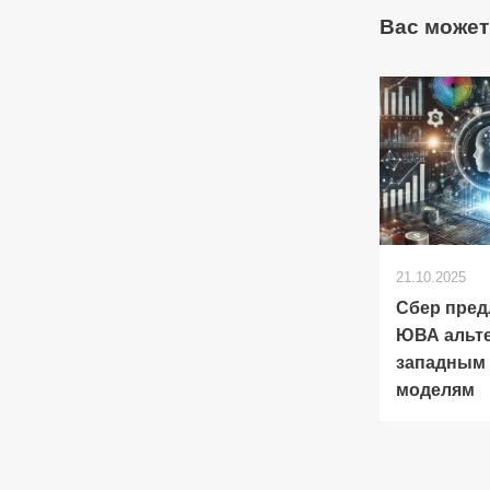
Вас может
21.10.2025
Сбер пре
ЮВА альт
западным
моделям