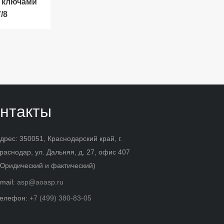
 ключами
/8
нтакты
дрес: 350051, Краснодарский край, г.
раснодар, ул. Дальняя, д. 27, офис 407
Юридический и фактический)
mail:
asp@aoasp.ru
елефон:
+7 (499) 380-83-05