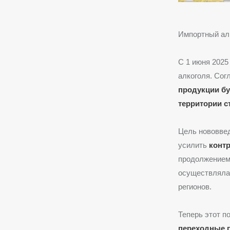
Импортный алк
С 1 июня 2025
алкоголя. Со
продукции бу
территории с
Цель нововв
усилить
конт
продолжением 
осуществлялас
регионов.
Теперь этот п
переходные 