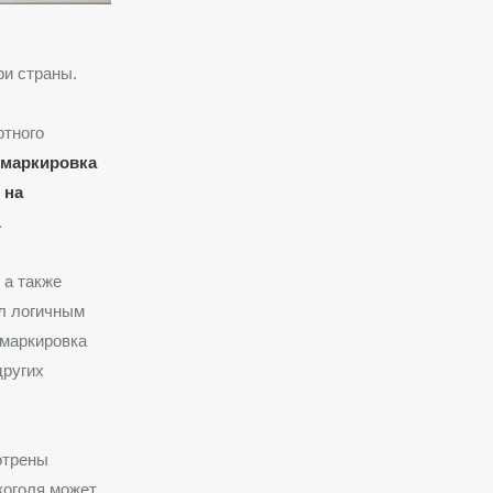
ри страны.
ртного
маркировка
 на
.
, а также
ал логичным
 маркировка
других
отрены
коголя может