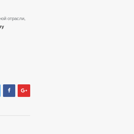
ной отрасли,
ту