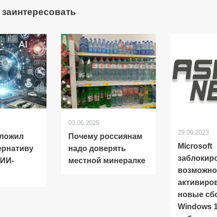
 заинтересовать
03.06.2025
29.09.2023
дложил
Почему россиянам
Microsoft
ернативу
надо доверять
заблокир
 ИИ-
местной минералке
возможно
активиро
новые сб
Windows 1