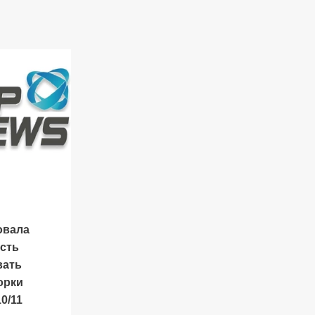
овала
сть
вать
орки
0/11