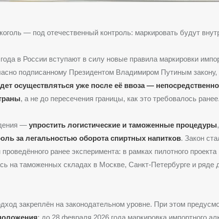
оголь — под отечественный контроль: маркировать будут внут
 года в России вступают в силу новые правила маркировки импо
гласно подписанному Президентом Владимиром Путиным закону,
дет осуществляться уже после её ввоза — непосредственно
траны
, а не до пересечения границы, как это требовалось ранее
едения —
упростить логистические и таможенные процедуры
роль за легальностью оборота спиртных напитков
. Закон ст
проведённого ранее эксперимента: в рамках пилотного проекта
ь на таможенных складах в Москве, Санкт-Петербурге и ряде 
одход закреплён на законодательном уровне. При этом предусм
положения
: до 28 февраля 2026 года маркировка импортного ал