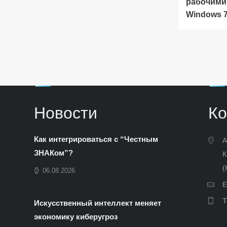
рабочими
Windows 7
Новости
Ко
Как интегрироваться с “Честным
А
ЗНАКом”?
К
(
06.08.2026
E
Т
Искусственный интеллект меняет
экономику киберугроз