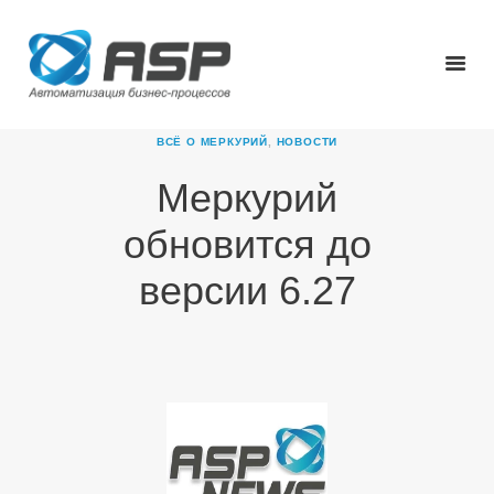
ВСЁ О МЕРКУРИЙ
,
НОВОСТИ
Меркурий
ГЛАВНАЯ
обновится до
О КОМПАНИИ
ПРОДУКТЫ
версии 6.27
НОВОСТИ
КАРЬЕРА
ПАРТНЕРЫ
КОНТАКТЫ