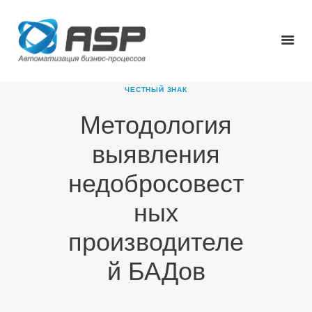
ЧЕСТНЫЙ ЗНАК
Методология
ГЛАВНАЯ
выявления
О КОМПАНИИ
ПРОДУКТЫ
недобросовест
НОВОСТИ
ных
КАРЬЕРА
ПАРТНЕРЫ
производителе
КОНТАКТЫ
й БАДов