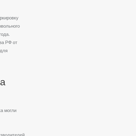
аркировку
овольного
года
.
ва РФ от
 для
да
”
ка могли
изводителей,