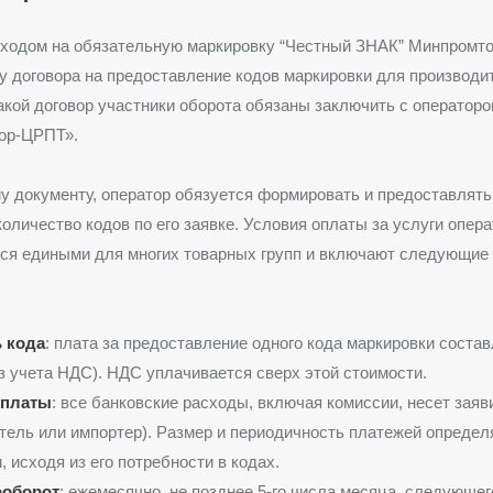
еходом на обязательную маркировку “Честный ЗНАК” Минпромто
 договора на предоставление кодов маркировки для производи
акой договор участники оборота обязаны заключить с оператор
ор-ЦРПТ»
.
у документу, оператор обязуется формировать и предоставлять
оличество кодов по его заявке. Условия оплаты за услуги опера
ся едиными для многих товарных групп и включают следующие
 кода
: плата за предоставление одного кода маркировки соста
з учета НДС). НДС уплачивается сверх этой стоимости
.
оплаты
: все банковские расходы, включая комиссии, несет заяв
тель или импортер)
. Размер и периодичность платежей опреде
, исходя из его потребности в кодах
.
ооборот
: ежемесячно, не позднее 5-го числа месяца, следующег