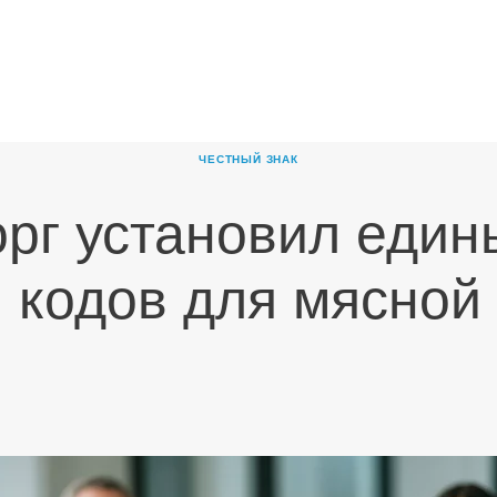
ГЛАВНАЯ
О
КОМПАНИИ
ЧЕСТНЫЙ ЗНАК
ПРОДУКТЫ
рг установил един
НОВОСТИ
КАРЬЕРА
 кодов для мясной
ПАРТНЕРЫ
КОНТАКТЫ