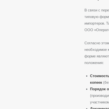
В связи с пер
типовую форму
импортеров. Т
ООО «Операт
Согласно этом
необходимое к
форме являют
положения:
Стоимость
копеек
(бе
Порядок 
(производи
участником
Документ