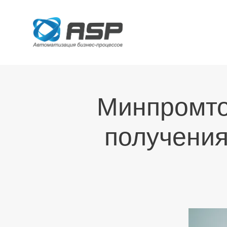
Минпромто
получения