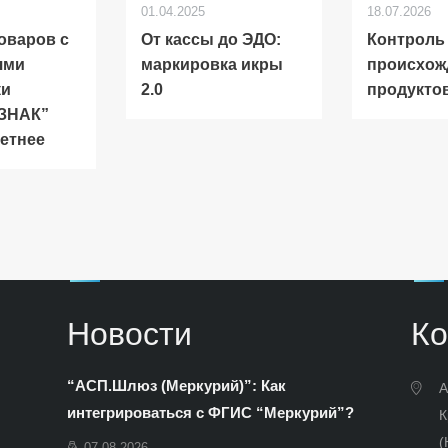
01.04.2025
18.07.2026
оваров с
От кассы до ЭДО:
Контроль
ями
маркировка икры
происхож
ки
2.0
продукто
 ЗНАК”
метнее
Новости
Ко
“АСП.Шлюз (Меркурий)”: Как
А
интегрироваться с ФГИС “Меркурий”?
К
(
07.08.2026