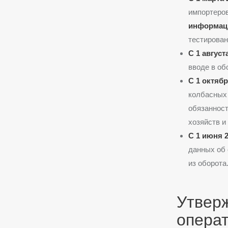
импортеров
информаци
тестирован
С 1 август
вводе в об
С 1 октябр
колбасных 
обязанност
хозяйств и
С 1 июня 2
данных об 
из оборота
Утвер
опера