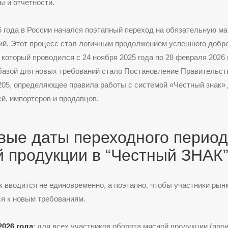
ы и отчетности.
6 года в России начался поэтапный переход на обязательную м
ий. Этот процесс стал логичным продолжением успешного добр
 который проводился с 24 ноября 2025 года по 28 февраля 2026 
азой для новых требований стало Постановление Правительст
205, определяющее правила работы с системой «Честный знак»
й, импортеров и продавцов
.
вые даты переходного перио
 продукции в “Честный ЗНАК
 вводится не единовременно, а поэтапно, чтобы участники рын
я к новым требованиям.
2026 года
: для всех участников оборота мясной продукции (про