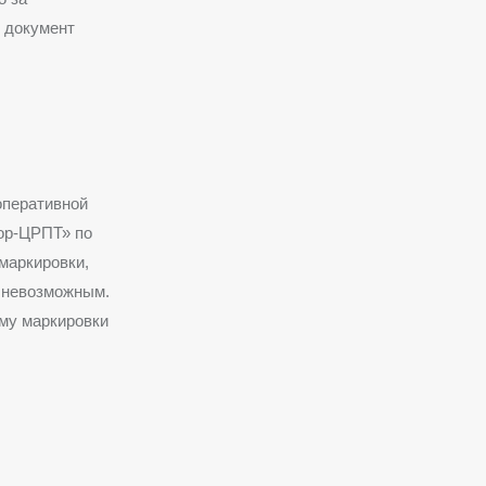
 документ
оперативной
ор-ЦРПТ» по
маркировки,
т невозможным.
му маркировки