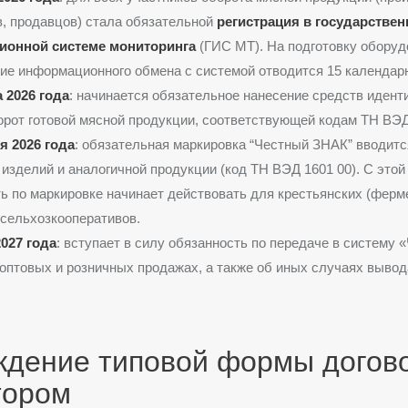
, продавцов) стала обязательной
регистрация в государствен
онной системе мониторинга
(ГИС МТ). На подготовку оборуд
ие информационного обмена с системой отводится 15 календар
а 2026 года
: начинается обязательное нанесение средств идент
орот готовой мясной продукции, соответствующей кодам ТН ВЭ
я 2026 года
: обязательная маркировка “Честный ЗНАК” вводитс
изделий и аналогичной продукции (код ТН ВЭД 1601 00). С этой
ь по маркировке начинает действовать для крестьянских (ферм
 сельхозкооперативов
.
027 года
: вступает в силу обязанность по передаче в систему 
оптовых и розничных продажах, а также об иных случаях вывод
.
ждение типовой формы догово
тором