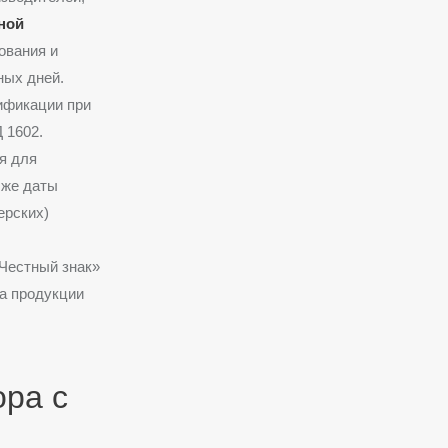
ной
ования и
ных дней
.
ификации при
Д 1602
.
я для
 же даты
ерских)
«Честный знак»
а продукции
ра с