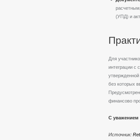
расчетным,
(УПД) и ак
Практи
Для участнико
интеграции с 
утвержденной
без которых в
Предусмотренн
финансово про
С уважением 
Источник:
Ret