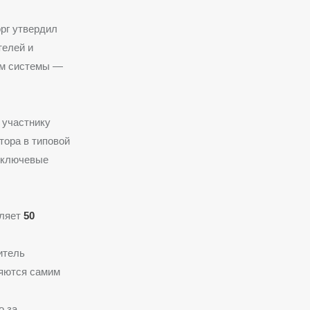
рг утвердил
телей и
ом системы —
 участнику
тора в типовой
 ключевые
вляет
50
итель
ляются самим
о за