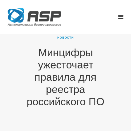
НОВОСТИ
Минцифры
ГЛАВНАЯ
ужесточает
О КОМПАНИИ
ПРОДУКТЫ
правила для
НОВОСТИ
реестра
КАРЬЕРА
ПАРТНЕРЫ
российского ПО
КОНТАКТЫ