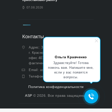
07.08.2026
Контакты
Адрес: 350051, Краснодарский край,
г. Краснодар, ул. Дальняя, д. 27,
Ольга Кравченко
офис 407 (Юридический и
Здравствуйте! Готова
фактический)
помочь вам. Напишите мне,
Email:
asp@aoasp.ru
если у вас появятся
Телефон:
+7 (499) 380-83-05
вопросы.
Политика конфиденциальности
ASP
© 2026. Все права защищены.