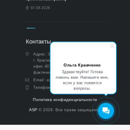
07.08.2026
Контакты
Адрес: 350051, Краснодарский край,
г. Краснодар, ул. Дальняя, д. 27,
Ольга Кравченко
офис 407 (Юридический и
Здравствуйте! Готова
фактический)
помочь вам. Напишите мне,
Email:
asp@aoasp.ru
если у вас появятся
вопросы.
Телефон:
+7 (499) 380-83-05
Политика конфиденциальности
ASP
© 2026. Все права защищены.